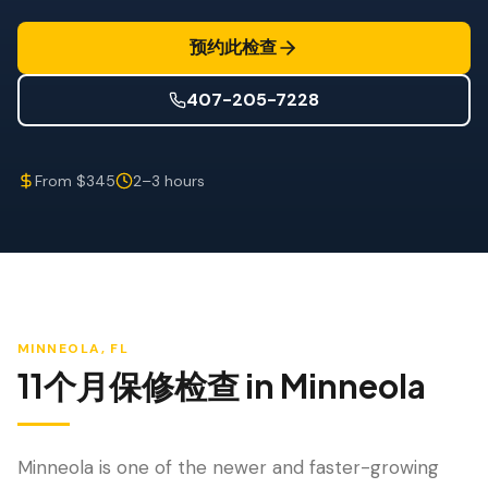
防风检查
预约此检查
屋顶认证
407-205-7228
专业服务
年度维护
From $345
2–3 hours
飓风后安全检查
热成像
无人机检查
白蚁检查
MINNEOLA
, FL
11个月保修检查
in
Minneola
Minneola is one of the newer and faster-growing