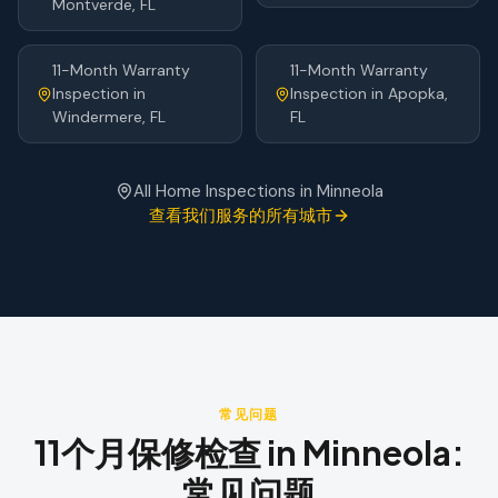
Montverde
, FL
11-Month Warranty
11-Month Warranty
Inspection
in
Inspection
in
Apopka
,
Windermere
, FL
FL
All Home Inspections in
Minneola
查看我们服务的所有城市
常见问题
11个月保修检查
in
Minneola
:
常见问题