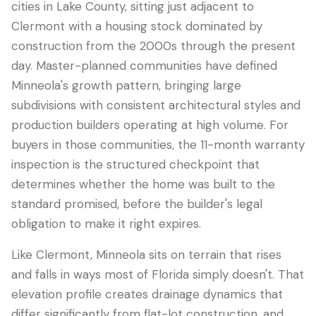
cities in Lake County, sitting just adjacent to
Clermont with a housing stock dominated by
construction from the 2000s through the present
day. Master-planned communities have defined
Minneola's growth pattern, bringing large
subdivisions with consistent architectural styles and
production builders operating at high volume. For
buyers in those communities, the 11-month warranty
inspection is the structured checkpoint that
determines whether the home was built to the
LANGUAGE
standard promised, before the builder's legal
English
Português
Español
中文
✓
obligation to make it right expires.
407-205-7228
Like Clermont, Minneola sits on terrain that rises
and falls in ways most of Florida simply doesn't. That
预约检查
elevation profile creates drainage dynamics that
differ significantly from flat-lot construction, and