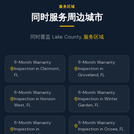
服务区域
同时服务周边城市
同时覆盖
Lake
County,
服务区域
11-Month Warranty
11-Month Warranty
Inspection
in
Clermont
,
Inspection
in
FL
Groveland
, FL
11-Month Warranty
11-Month Warranty
Inspection
in
Horizon
Inspection
in
Winter
West
, FL
Garden
, FL
11-Month Warranty
11-Month Warranty
Inspection
in
Inspection
in
Ocoee
, FL