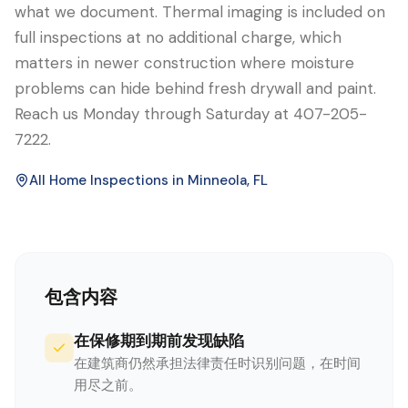
what we document. Thermal imaging is included on
full inspections at no additional charge, which
matters in newer construction where moisture
problems can hide behind fresh drywall and paint.
Reach us Monday through Saturday at 407-205-
7222.
All Home Inspections in
Minneola
, FL
包含内容
在保修期到期前发现缺陷
在建筑商仍然承担法律责任时识别问题，在时间
用尽之前。