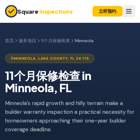
Skip to main content
Square
Inspections
立即预约
买卖双方
购房前检查
首页
服务项目
11个月保修检查
Minneola
新建房屋
MINNEOLA
,
LAKE
COUNTY, FL
34715
11个月保修检查
11个月保修检查
in
公寓检查
Minneola
, FL
上市前检查
Minneola's rapid growth and hilly terrain make a
投资房产
builder warranty inspection a practical necessity for
保险检查
homeowners approaching their one-year builder
四点检查
coverage deadline.