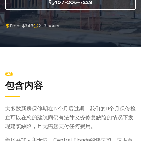
防风检查
407-205-7228
屋顶认证
From $345
2–3 hours
专业服务
年度维护
飓风后安全检查
热成像
概述
无人机检查
包含内容
白蚁检查
大多数新房保修期在12个月后过期。我们的11个月保修检
查可以在您的建筑商仍有法律义务修复缺陷的情况下发
现建筑缺陷，且无需您支付任何费用。
新房并非完美无缺。Central Florida的快速施工速度意