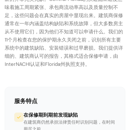
味着施工周期紧张、承包商流动率高以及质量控制不
足，这些问题会在真实的房屋中显现出来。建筑商保修
通常在一年内涵盖结构缺陷和系统故障，但大多数房主
从不使用它们，因为他们不知道可以申请什么。我们的
11个月检查在您的保护期永久关闭之前，识别所有主要
系统中的建筑缺陷、安装错误和过早磨损。我们提供详
细的、建筑商认可的报告，其格式适合保修申请，由
InterNACHI认证和Florida州执照支持。
LANGUAGE
English
Português
Español
中文
✓
服务特点
407-205-7228
在保修期到期前发现缺陷
预约检查
在建筑商仍然承担法律责任时识别问题，在时间
用尽之前。