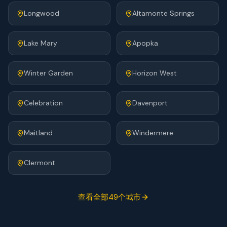
Longwood
Altamonte Springs
Lake Mary
Apopka
Winter Garden
Horizon West
Celebration
Davenport
Maitland
Windermere
Clermont
查看全部49个城市