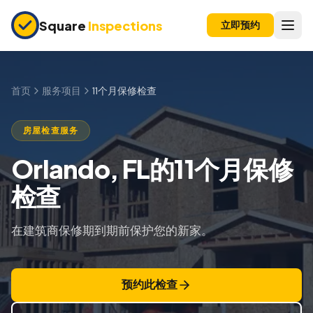
Skip to main content
Square
Inspections
立即预约
买卖双方
购房前检查
首页
服务项目
11个月保修检查
新建房屋
房屋检查服务
11个月保修检查
Orlando, FL的11个月保修
公寓检查
检查
上市前检查
在建筑商保修期到期前保护您的新家。
投资房产
保险检查
预约此检查
四点检查