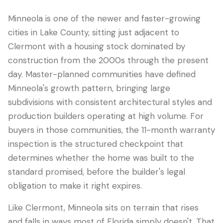
Minneola is one of the newer and faster-growing
cities in Lake County, sitting just adjacent to
Clermont with a housing stock dominated by
construction from the 2000s through the present
day. Master-planned communities have defined
Minneola's growth pattern, bringing large
subdivisions with consistent architectural styles and
production builders operating at high volume. For
buyers in those communities, the 11-month warranty
LANGUAGE
inspection is the structured checkpoint that
English
Português
Español
中文
✓
determines whether the home was built to the
standard promised, before the builder's legal
407-205-7228
obligation to make it right expires.
Agendar Inspeção
Like Clermont, Minneola sits on terrain that rises
and falls in ways most of Florida simply doesn't. That