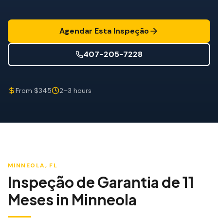
Mitigação de Vento
Certificação de Telhado
Agendar Esta Inspeção
SERVIÇOS ESPECIALIZADOS
407-205-7228
Manutenção Anual
Segurança Pós-Furacão
From $345
2–3 hours
Imagem Térmica
Inspeção por Drone
Inspeção de Cupim
MINNEOLA
, FL
Inspeção de Garantia de 11
Meses
in
Minneola