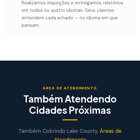
Realizamos inspeções e entregamos relatórios
em todos os quatro idiomas. Seus clientes
entendem cada achado — no idioma em que
pensam.
ÁREA DE ATENDIMENTO
Também Atendendo
Cidades Próximas
Também Cobrindo
Lake
County,
Áreas de
Atendimento