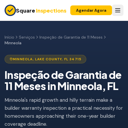
Skip to main content
Square
Inspections
Agendar Agora
COMPRADORES E VENDEDORES
Inspeção Pré-Compra
Início
Serviços
Inspeção de Garantia de 11 Meses
Minneola
Construção Nova
Garantia 11 Meses
MINNEOLA
,
LAKE
COUNTY, FL
34715
Inspeção de Apartamento
Inspeção de Garantia de
11 Meses
in
Minneola
, FL
Inspeção Pré-Listagem
Imóvel para Investimento
Minneola's rapid growth and hilly terrain make a
builder warranty inspection a practical necessity for
INSPEÇÕES DE SEGURO
homeowners approaching their one-year builder
Inspeção 4 Pontos
coverage deadline.