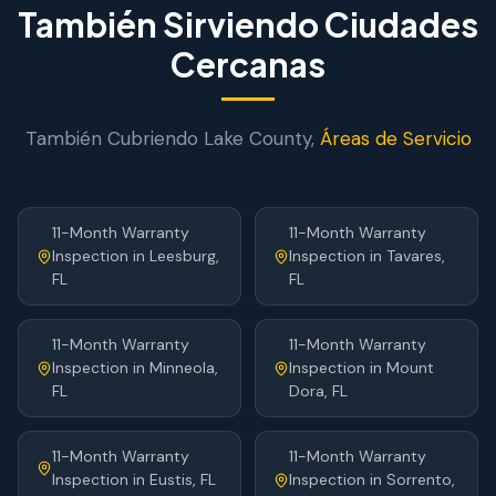
También Sirviendo Ciudades
Cercanas
También Cubriendo
Lake
County,
Áreas de Servicio
11-Month Warranty
11-Month Warranty
Inspection
in
Leesburg
,
Inspection
in
Tavares
,
FL
FL
11-Month Warranty
11-Month Warranty
Inspection
in
Minneola
,
Inspection
in
Mount
FL
Dora
, FL
11-Month Warranty
11-Month Warranty
Inspection
in
Eustis
, FL
Inspection
in
Sorrento
,