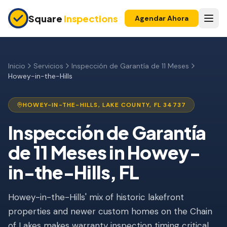
Skip to main content
Square
Inspections
Agendar Ahora
COMPRADORES Y VENDEDORES
Inspección Pre-Compra
Inicio
Servicios
Inspección de Garantía de 11 Meses
Howey-in-the-Hills
Construcción Nueva
Garantía 11 Meses
HOWEY-IN-THE-HILLS
,
LAKE
COUNTY, FL
34737
Inspección de Condominio
Inspección de Garantía
de 11 Meses
in
Howey-
Inspección Pre-Listado
in-the-Hills
, FL
Propiedad de Inversión
INSPECCIONES DE SEGURO
Howey-in-the-Hills' mix of historic lakefront
Inspección 4 Puntos
properties and newer custom homes on the Chain
of Lakes makes warranty inspection timing critical