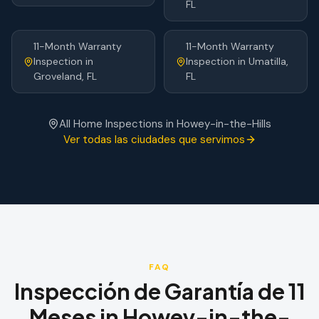
FL
11-Month Warranty
11-Month Warranty
Inspection
in
Inspection
in
Umatilla
,
Groveland
, FL
FL
All Home Inspections in
Howey-in-the-Hills
Ver todas las ciudades que servimos
FAQ
Inspección de Garantía de 11
Meses
in
Howey-in-the-