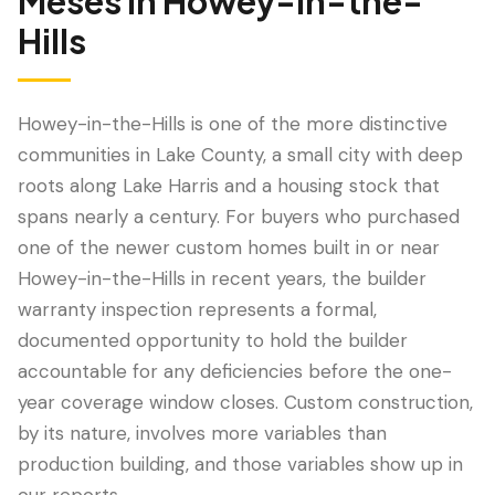
Meses
in
Howey-in-the-
Hills
Howey-in-the-Hills is one of the more distinctive
communities in Lake County, a small city with deep
roots along Lake Harris and a housing stock that
spans nearly a century. For buyers who purchased
one of the newer custom homes built in or near
Howey-in-the-Hills in recent years, the builder
LANGUAGE
warranty inspection represents a formal,
English
Português
Español
中文
✓
documented opportunity to hold the builder
accountable for any deficiencies before the one-
407-205-7228
year coverage window closes. Custom construction,
by its nature, involves more variables than
Agendar Inspección
production building, and those variables show up in