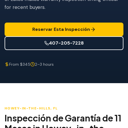
Mitigación de Viento
for recent buyers.
Certificación de Techo
SERVICIOS ESPECIALIZADOS
Reservar Esta Inspección
Mantenimiento Anual
407-205-7228
Seguridad Post-Huracán
Imagen Térmica
From $345
2–3 hours
Inspección por Drone
Inspección de Termitas
HOWEY-IN-THE-HILLS
, FL
Inspección de Garantía de 11