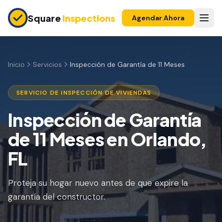
Skip to main content
Square
Inspections
Agendar Ahora
COMPRADORES Y VENDEDORES
Inspección Pre-Compra
Inicio
Servicios
Inspección de Garantía de 11 Meses
Construcción Nueva
SERVICIO DE INSPECCIÓN DE VIVIENDAS
Garantía 11 Meses
Inspección de Garantía
Inspección de Condominio
de 11 Meses en Orlando,
Inspección Pre-Listado
FL
Propiedad de Inversión
Proteja su hogar nuevo antes de que expire la
INSPECCIONES DE SEGURO
garantía del constructor.
Inspección 4 Puntos