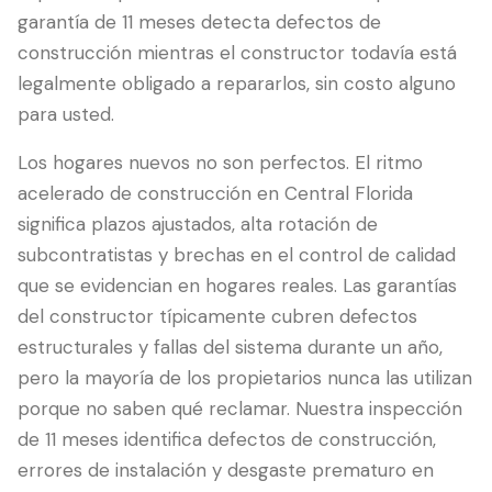
garantía de 11 meses detecta defectos de
construcción mientras el constructor todavía está
legalmente obligado a repararlos, sin costo alguno
para usted.
Los hogares nuevos no son perfectos. El ritmo
acelerado de construcción en Central Florida
significa plazos ajustados, alta rotación de
subcontratistas y brechas en el control de calidad
que se evidencian en hogares reales. Las garantías
LANGUAGE
del constructor típicamente cubren defectos
English
Português
Español
中文
✓
estructurales y fallas del sistema durante un año,
pero la mayoría de los propietarios nunca las utilizan
407-205-7228
porque no saben qué reclamar. Nuestra inspección
de 11 meses identifica defectos de construcción,
Agendar Inspección
errores de instalación y desgaste prematuro en