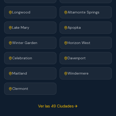
Longwood
Altamonte Springs
Lake Mary
Apopka
Winter Garden
Horizon West
Celebration
Davenport
Maitland
Windermere
Clermont
Ver las 49 Ciudades