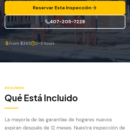
Mitigación de Viento
Reservar Esta Inspección
Certificación de Techo
407-205-7228
SERVICIOS ESPECIALIZADOS
Mantenimiento Anual
From $345
2–3 hours
Seguridad Post-Huracán
Imagen Térmica
Inspección por Drone
Inspección de Termitas
RESUMEN
Qué Está Incluido
La mayoría de las garantías de hogares nuevos
expiran después de 12 meses. Nuestra inspección de