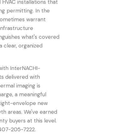
d HVAC installations that
ng permitting. In the
 sometimes warrant
infrastructure
inguishes what's covered
 clear, organized
with InterNACHI-
ts delivered with
hermal imaging is
charge, a meaningful
 tight-envelope new
th areas. We've earned
ty buyers at this level.
 407-205-7222.