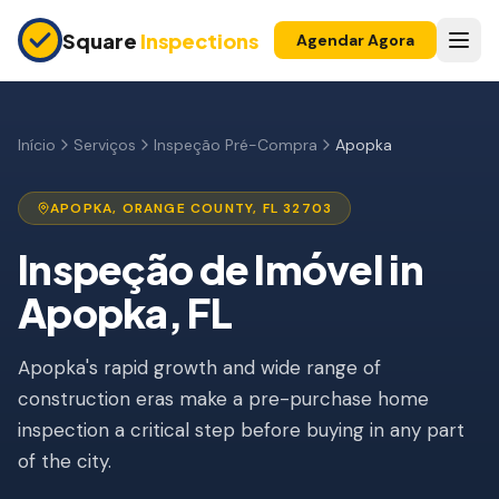
Skip to main content
Square
Inspections
Agendar Agora
COMPRADORES E VENDEDORES
Inspeção Pré-Compra
Início
Serviços
Inspeção Pré-Compra
Apopka
Construção Nova
APOPKA
,
ORANGE
COUNTY, FL
32703
Garantia 11 Meses
Inspeção de Imóvel
in
Inspeção de Apartamento
Apopka
, FL
Inspeção Pré-Listagem
Apopka's rapid growth and wide range of
Imóvel para Investimento
construction eras make a pre-purchase home
INSPEÇÕES DE SEGURO
inspection a critical step before buying in any part
Inspeção 4 Pontos
of the city.