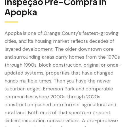
Inspeção Pré-Compra
in
Apopka
Apopka is one of Orange County's fastest-growing
cities, and its housing market reflects decades of
layered development. The older downtown core
and surrounding areas carry homes from the 1970s
through 1990s, block construction, original or once-
updated systems, properties that have changed
LANGUAGE
hands multiple times. Then you have the newer
English
Português
Español
中文
✓
suburban edges: Emerson Park and comparable
communities where 2000s through 2020s
407-205-7228
construction pushed onto former agricultural and
rural land. Both ends of that spectrum present
Agendar Inspeção
distinct inspection considerations. A pre-purchase