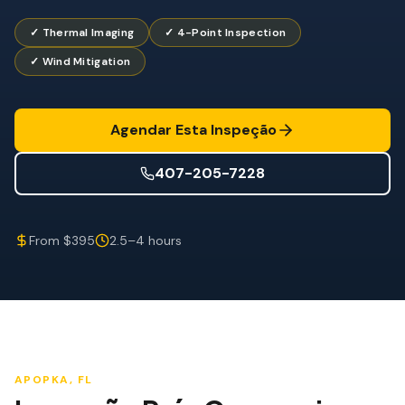
Mitigação de Vento
✓ Thermal Imaging
✓ 4-Point Inspection
Certificação de Telhado
✓ Wind Mitigation
SERVIÇOS ESPECIALIZADOS
Manutenção Anual
Agendar Esta Inspeção
Segurança Pós-Furacão
407-205-7228
Imagem Térmica
Inspeção por Drone
From $395
2.5–4 hours
Inspeção de Cupim
APOPKA
, FL