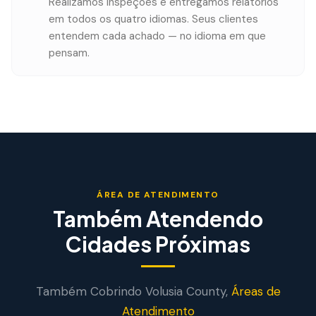
Realizamos inspeções e entregamos relatórios
em todos os quatro idiomas. Seus clientes
entendem cada achado — no idioma em que
pensam.
ÁREA DE ATENDIMENTO
Também Atendendo
Cidades Próximas
Também Cobrindo
Volusia
County,
Áreas de
Atendimento