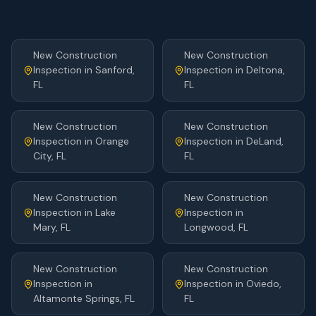
New Construction
New Construction
Inspection
in
Sanford
,
Inspection
in
Deltona
,
FL
FL
New Construction
New Construction
Inspection
in
Orange
Inspection
in
DeLand
,
City
, FL
FL
New Construction
New Construction
Inspection
in
Lake
Inspection
in
Mary
, FL
Longwood
, FL
New Construction
New Construction
Inspection
in
Inspection
in
Oviedo
,
Altamonte Springs
, FL
FL