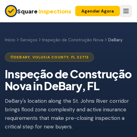
Skip to main content
Square
Inspections
Agendar Agora
COMPRADORES E VENDEDORES
Inspeção Pré-Compra
Início
Serviços
Inspeção de Construção Nova
DeBary
Construção Nova
DEBARY
,
VOLUSIA
COUNTY, FL
32713
Garantia 11 Meses
Inspeção de Construção
Inspeção de Apartamento
Nova
in
DeBary
, FL
Inspeção Pré-Listagem
DeBary's location along the St. Johns River corridor
Imóvel para Investimento
brings flood zone complexity and active insurance
INSPEÇÕES DE SEGURO
requirements that make pre-closing inspection a
Inspeção 4 Pontos
critical step for new buyers.