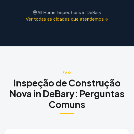
All Home Inspections in
DeBary
Ver todas as cidades que atendemos
FAQ
Inspeção de Construção
Nova
in
DeBary
:
Perguntas
Comuns