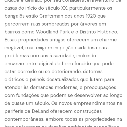
cidade é definido por seu considerável inventário de
casas do início do século XX, particularmente os
bangalôs estilo Craftsman dos anos 1920 que
percorrem ruas sombreadas por árvores em
bairros como Woodland Park e o Distrito Histórico.
Essas propriedades antigas oferecem um charme
inegável, mas exigem inspeção cuidadosa para
problemas comuns à sua idade, incluindo
encanamento original de ferro fundido que pode
estar corroído ou se deteriorando, sistemas
LANGUAGE
elétricos e painéis desatualizados que lutam para
English
Português
Español
中文
✓
atender às demandas modernas, e preocupações
com fundações que podem se desenvolver ao longo
407-205-7228
de quase um século. Os novos empreendimentos na
periferia de DeLand oferecem construções
Agendar Inspeção
contemporâneas, embora todas as propriedades na