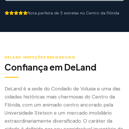
Mitigação de Vento
Nota perfeita de 5 estrelas no Centro da Flórida
Certificação de Telhado
5 out of 5 stars.
SERVIÇOS ESPECIALIZADOS
Manutenção Anual
Segurança Pós-Furacão
DELAND
INSPEÇÕES RESIDENCIAIS
Imagem Térmica
Confiança em
DeLand
Inspeção por Drone
Inspeção de Cupim
DeLand é a sede do Condado de Volusia e uma das
cidades históricas mais charmosas do Centro da
Flórida, com um animado centro ancorado pela
Universidade Stetson e um mercado imobiliário
extraordinariamente diversificado. O caráter da