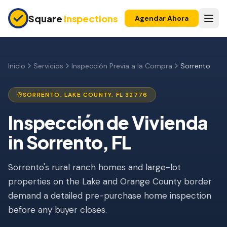
Skip to main content
Square
Inspections
Agendar Ahora
COMPRADORES Y VENDEDORES
Inspección Pre-Compra
Inicio
Servicios
Inspección Previa a la Compra
Sorrento
Construcción Nueva
SORRENTO
,
LAKE
COUNTY, FL
32776
Garantía 11 Meses
Inspección de Vivienda
Inspección de Condominio
in
Sorrento
, FL
Inspección Pre-Listado
Sorrento's rural ranch homes and large-lot
Propiedad de Inversión
properties on the Lake and Orange County border
INSPECCIONES DE SEGURO
demand a detailed pre-purchase home inspection
Inspección 4 Puntos
before any buyer closes.