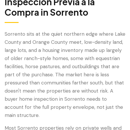
Inspección Previa a la
Compra
in
Sorrento
Sorrento sits at the quiet northern edge where Lake
County and Orange County meet, low-density land,
large lots, and a housing inventory made up largely
of older ranch-style homes, some with equestrian
facilities, horse pastures, and outbuildings that are
part of the purchase. The market here is less
LANGUAGE
pressured than communities farther south, but that
English
Português
Español
中文
✓
doesn't mean the properties are without risk. A
buyer home inspection in Sorrento needs to
407-205-7228
account for the full property envelope, not just the
main structure.
Agendar Inspección
Most Sorrento properties rely on private wells and