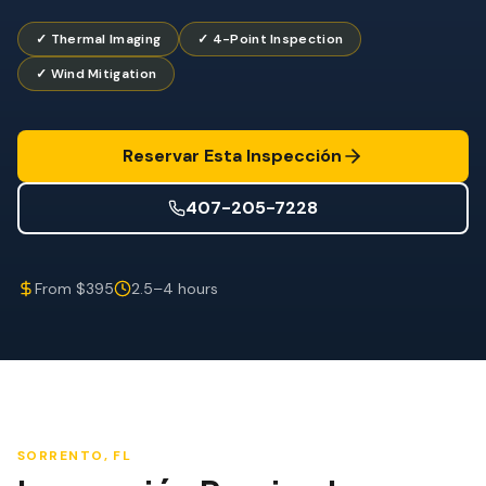
Mitigación de Viento
✓ Thermal Imaging
✓ 4-Point Inspection
Certificación de Techo
✓ Wind Mitigation
SERVICIOS ESPECIALIZADOS
Mantenimiento Anual
Reservar Esta Inspección
Seguridad Post-Huracán
407-205-7228
Imagen Térmica
Inspección por Drone
From $395
2.5–4 hours
Inspección de Termitas
SORRENTO
, FL