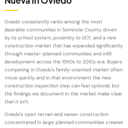
Nueva
in
Oviedo
Oviedo consistently ranks among the most
desirable communities in Seminole County, driven
by its school system, proximity to UCF, and a new
construction market that has expanded significantly
through master-planned communities and infill
development across the 1990s to 2010s era. Buyers
competing in Oviedo's family-oriented market often
LANGUAGE
move quickly, and in that environment the new
English
Português
Español
中文
✓
construction inspection step can feel optional, but
the findings we document in this market make clear
407-205-7228
that it isn't.
Oviedo's open terrain and newer construction
Agendar Inspección
concentrated in large planned communities creates