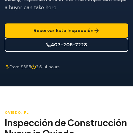
Mitigación de Viento
a buyer can take here.
Certificación de Techo
SERVICIOS ESPECIALIZADOS
Reservar Esta Inspección
Mantenimiento Anual
407-205-7228
Seguridad Post-Huracán
Imagen Térmica
From $395
2.5–4 hours
Inspección por Drone
Inspección de Termitas
OVIEDO
, FL
Inspección de Construcción