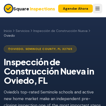
Skip to main content
Square
Inspections
Agendar Ahora
COMPRADORES Y VENDEDORES
Inspección Pre-Compra
Inicio
Servicios
Inspección de Construcción Nueva
Oviedo
Construcción Nueva
Garantía 11 Meses
OVIEDO
,
SEMINOLE
COUNTY, FL
32765
Inspección de Condominio
Inspección de
Construcción Nueva
in
Inspección Pre-Listado
Oviedo
, FL
Propiedad de Inversión
INSPECCIONES DE SEGURO
Oviedo's top-rated Seminole schools and active
Inspección 4 Puntos
new home market make an independent pre-
closing inspection one of the most important steps