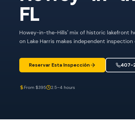
FL
Howey-in-the-Hills' mix of historic lakefron
on Lake Harris makes independent inspection cr
Reservar Esta Inspección
407-
From $395
2.5–4 hours