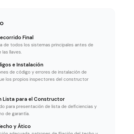
do
ecorrido Final
va de todos los sistemas principales antes de
las llaves.
igos e Instalación
iones de código y errores de instalación de
ue los propios inspectores del constructor
Lista para el Constructor
o para presentación de lista de deficiencias y
mo de garantía.
Techo y Ático
lación adecuada, patrones de fijación del techo y