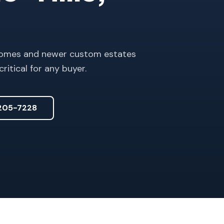
t homes and newer custom estates
itical for any buyer.
205-7228