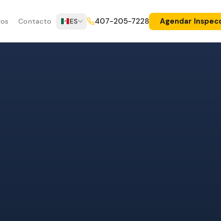
Agendar Inspec
407-205-7228
ros
Contacto
ES