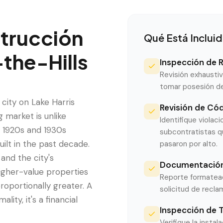
trucción
Qué Está Inclui
the-Hills
Inspección de R
Revisión exhausti
tomar posesión de 
t city on Lake Harris
Revisión de Cód
g market is unlike
Identifique violac
 1920s and 1930s
subcontratistas q
ilt in the past decade.
pasaron por alto.
and the city's
Documentación 
igher-value properties
Reporte formatead
oportionally greater. A
solicitud de recla
ity, it's a financial
Inspección de 
Verifique la insta