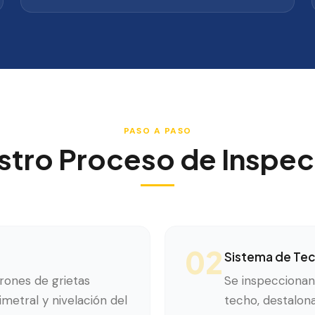
PASO A PASO
stro Proceso de Inspec
02
Sistema de Tec
trones de grietas
Se inspeccionan 
rimetral y nivelación del
techo, destalona