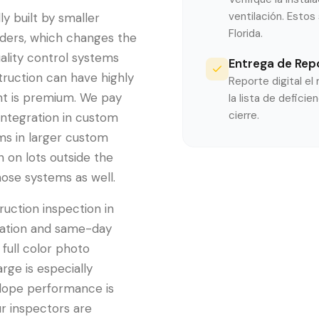
ventilación. Esto
y built by smaller
Florida.
lders, which changes the
ality control systems
Entrega de Rep
ruction can have highly
Reporte digital e
ent is premium. We pay
la lista de defic
cierre.
 integration in custom
ms in larger custom
 on lots outside the
ose systems as well.
uction inspection in
ication and same-day
 full color photo
ge is especially
lope performance is
ur inspectors are