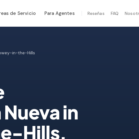
reas de Servicio
Para Agentes
Reseñas
FAQ
Nosot
CIOS ESPECIALIZADOS
enimiento Anual
ridad Post-Huracán
owey-in-the-Hills
en Térmica
ección por Drone
e
ección de Termitas
n Nueva
in
-Hills
,