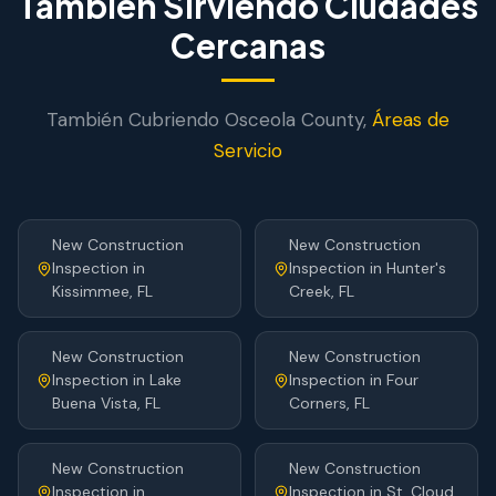
También Sirviendo Ciudades
Cercanas
También Cubriendo
Osceola
County,
Áreas de
Servicio
New Construction
New Construction
Inspection
in
Inspection
in
Hunter's
Kissimmee
, FL
Creek
, FL
New Construction
New Construction
Inspection
in
Lake
Inspection
in
Four
Buena Vista
, FL
Corners
, FL
New Construction
New Construction
Inspection
in
Inspection
in
St. Cloud
,