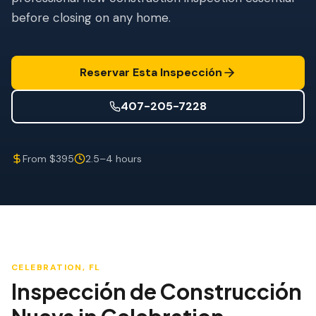
Mitigación de Viento
before closing on any home.
Certificación de Techo
SERVICIOS ESPECIALIZADOS
Reservar Esta Inspección
Mantenimiento Anual
407-205-7228
Seguridad Post-Huracán
Imagen Térmica
From $395
2.5–4 hours
Inspección por Drone
Inspección de Termitas
CELEBRATION
, FL
Inspección de Construcción