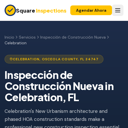
Skip to main content
Square
Inspections
Agendar Ahora
COMPRADORES Y VENDEDORES
Inspección Pre-Compra
Inicio
Servicios
Inspección de Construcción Nueva
Celebration
Construcción Nueva
Garantía 11 Meses
CELEBRATION
,
OSCEOLA
COUNTY, FL
34747
Inspección de Condominio
Inspección de
Construcción Nueva
in
Inspección Pre-Listado
Celebration
, FL
Propiedad de Inversión
INSPECCIONES DE SEGURO
Celebration's New Urbanism architecture and
Inspección 4 Puntos
phased HOA construction standards make a
professional new construction inspection essential