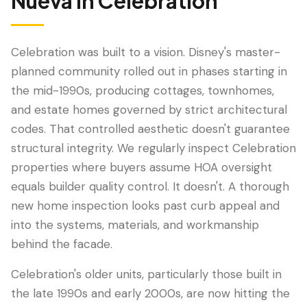
Nueva
in
Celebration
Celebration was built to a vision. Disney's master-
planned community rolled out in phases starting in
the mid-1990s, producing cottages, townhomes,
and estate homes governed by strict architectural
codes. That controlled aesthetic doesn't guarantee
structural integrity. We regularly inspect Celebration
properties where buyers assume HOA oversight
LANGUAGE
equals builder quality control. It doesn't. A thorough
English
Português
Español
中文
✓
new home inspection looks past curb appeal and
into the systems, materials, and workmanship
407-205-7228
behind the facade.
Celebration's older units, particularly those built in
Agendar Inspección
the late 1990s and early 2000s, are now hitting the