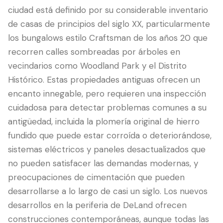
ciudad está definido por su considerable inventario
de casas de principios del siglo XX, particularmente
los bungalows estilo Craftsman de los años 20 que
recorren calles sombreadas por árboles en
vecindarios como Woodland Park y el Distrito
Histórico. Estas propiedades antiguas ofrecen un
encanto innegable, pero requieren una inspección
cuidadosa para detectar problemas comunes a su
antigüedad, incluida la plomería original de hierro
LANGUAGE
fundido que puede estar corroída o deteriorándose,
English
Português
Español
中文
✓
sistemas eléctricos y paneles desactualizados que
no pueden satisfacer las demandas modernas, y
407-205-7228
preocupaciones de cimentación que pueden
desarrollarse a lo largo de casi un siglo. Los nuevos
Agendar Inspección
desarrollos en la periferia de DeLand ofrecen
construcciones contemporáneas, aunque todas las