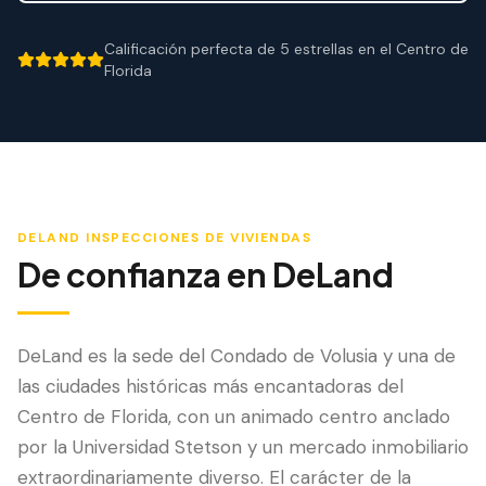
Mitigación de Viento
Calificación perfecta de 5 estrellas en el Centro de
Certificación de Techo
5 out of 5 stars.
Florida
SERVICIOS ESPECIALIZADOS
Mantenimiento Anual
Seguridad Post-Huracán
Imagen Térmica
DELAND
INSPECCIONES DE VIVIENDAS
De confianza en
DeLand
Inspección por Drone
Inspección de Termitas
DeLand es la sede del Condado de Volusia y una de
las ciudades históricas más encantadoras del
Centro de Florida, con un animado centro anclado
por la Universidad Stetson y un mercado inmobiliario
extraordinariamente diverso. El carácter de la