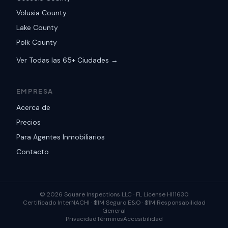
Volusia County
Lake County
Polk County
Ver Todas las 65+ Ciudades →
EMPRESA
Acerca de
Precios
Para Agentes Inmobiliarios
Contacto
©
2026
Square Inspections LLC ·
FL License HI11630
Certificado InterNACHI · $1M Seguro E&O · $1M Responsabilidad
General
Privacidad
Términos
Accesibilidad