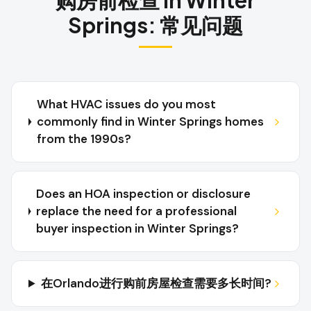
购房前检查
in
Winter
Springs
:
常见问题
What HVAC issues do you most
commonly find in Winter Springs homes
from the 1990s?
Does an HOA inspection or disclosure
replace the need for a professional
buyer inspection in Winter Springs?
在Orlando进行购前房屋检查需要多长时间?