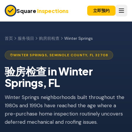
Skip to main content
Square
Inspections
立即预约
买卖双方
购房前检查
首页
服务项目
购房前检查
Winter Springs
新建房屋
WINTER SPRINGS
,
SEMINOLE
COUNTY, FL
32708
11个月保修检查
验房检查
in
Winter
公寓检查
Springs
, FL
上市前检查
Winter Springs neighborhoods built throughout the
投资房产
1980s and 1990s have reached the age where a
保险检查
pre-purchase home inspection routinely uncovers
四点检查
deferred mechanical and roofing issues.