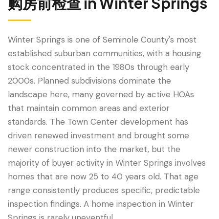
购房前检查
in
Winter Springs
Winter Springs is one of Seminole County's most
established suburban communities, with a housing
stock concentrated in the 1980s through early
2000s. Planned subdivisions dominate the
landscape here, many governed by active HOAs
that maintain common areas and exterior
standards. The Town Center development has
LANGUAGE
driven renewed investment and brought some
English
Português
Español
中文
✓
newer construction into the market, but the
majority of buyer activity in Winter Springs involves
407-205-7228
homes that are now 25 to 40 years old. That age
range consistently produces specific, predictable
预约检查
inspection findings. A home inspection in Winter
Springs is rarely uneventful.