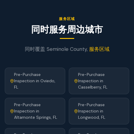
服务区域
同时服务周边城市
同时覆盖
Seminole
County,
服务区域
Pre-Purchase
Pre-Purchase
Inspection
in
Oviedo
,
Inspection
in
FL
Casselberry
, FL
Pre-Purchase
Pre-Purchase
Inspection
in
Inspection
in
Altamonte Springs
, FL
Longwood
, FL