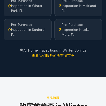
Pre-Purchase
Pre-Purchase
Inspection
in
Winter
Inspection
in
Maitland
,
Park
, FL
FL
Pre-Purchase
Pre-Purchase
Inspection
in
Sanford
,
Inspection
in
Lake
FL
Mary
, FL
All Home Inspections in
Winter Springs
查看我们服务的所有城市
常见问题