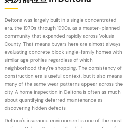
Deltona was largely built in a single concentrated
era, the 1970s through 1990s, as a master-planned
community that expanded rapidly across Volusia
County. That means buyers here are almost always
evaluating concrete block single-family homes with
similar age profiles regardless of which
neighborhood they're shopping. The consistency of
LANGUAGE
construction era is useful context, but it also means
English
Português
Español
中文
✓
many of the same wear patterns appear across the
city. A home inspection in Deltona is often as much
about quantifying deferred maintenance as
407-205-7228
discovering hidden defects.
预约检查
Deltona's insurance environment is one of the most