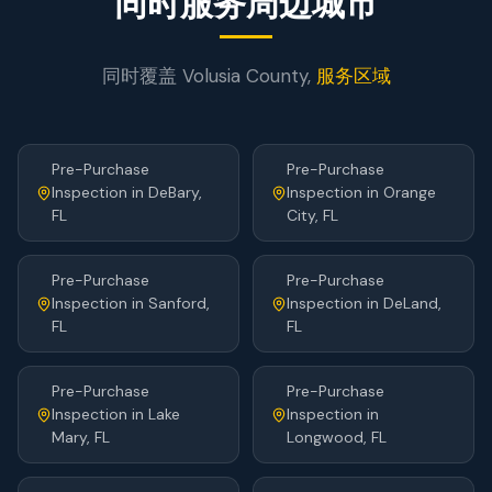
同时服务周边城市
同时覆盖
Volusia
County,
服务区域
Pre-Purchase
Pre-Purchase
Inspection
in
DeBary
,
Inspection
in
Orange
FL
City
, FL
Pre-Purchase
Pre-Purchase
Inspection
in
Sanford
,
Inspection
in
DeLand
,
FL
FL
Pre-Purchase
Pre-Purchase
Inspection
in
Lake
Inspection
in
Mary
, FL
Longwood
, FL