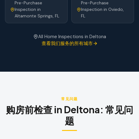
Pre-Purchase
Pre-Purchase
Inspection
in
Inspection
in
Oviedo
,
Altamonte Springs
, FL
FL
All Home Inspections in
Deltona
查看我们服务的所有城市
常见问题
购房前检查
in
Deltona
:
常见问
题