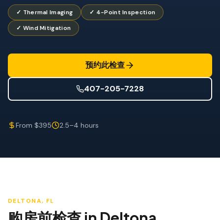
防风检查
✓ Thermal Imaging
✓ 4-Point Inspection
屋顶认证
✓ Wind Mitigation
专业服务
年度维护
预约此检查
飓风后安全检查
407-205-7228
热成像
无人机检查
From $395
2.5–4 hours
白蚁检查
DELTONA
, FL
购房前检查
in
Deltona