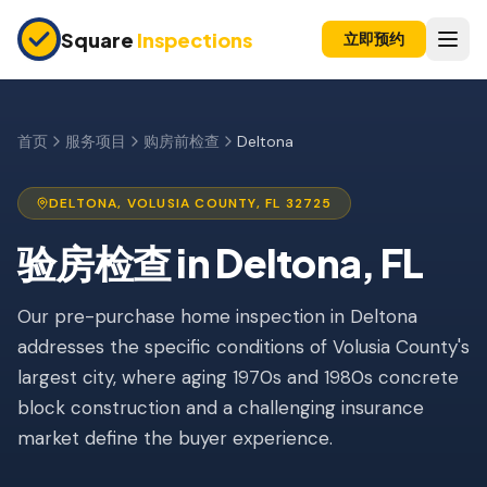
Skip to main content
Square
Inspections
立即预约
买卖双方
购房前检查
首页
服务项目
购房前检查
Deltona
新建房屋
DELTONA
,
VOLUSIA
COUNTY, FL
32725
11个月保修检查
验房检查
in
Deltona
, FL
公寓检查
上市前检查
Our pre-purchase home inspection in Deltona
addresses the specific conditions of Volusia County's
投资房产
largest city, where aging 1970s and 1980s concrete
block construction and a challenging insurance
保险检查
market define the buyer experience.
四点检查