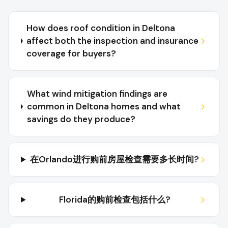
How does roof condition in Deltona
affect both the inspection and insurance
coverage for buyers?
What wind mitigation findings are
common in Deltona homes and what
savings do they produce?
在Orlando进行购前房屋检查需要多长时间?
Florida的购前检查包括什么?