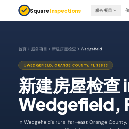
Skip to main content
Square
Inspections
服务项目
买卖双方
保险检查
购房前检查
四点检查
新建房屋
防风检查
首页
服务项目
新建房屋检查
Wedgefield
11个月保修检查
屋顶认证
WEDGEFIELD
,
ORANGE
COUNTY, FL
32833
公寓检查
新建房屋检查
i
上市前检查
投资房产
Wedgefield
, 
In Wedgefield's rural far-east Orange County,