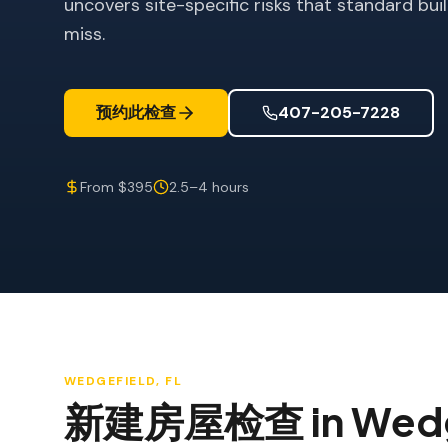
uncovers site-specific risks that standard bu
miss.
预约此检查
407-205-7228
From $395
2.5–4 hours
WEDGEFIELD
, FL
新建房屋检查
in
Wedg