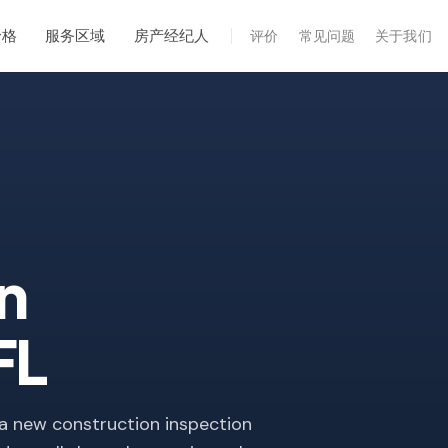
价格
服务区域
房产经纪人
评价
常见问题
关于我们
专业服务
年度维护
飓风后安全检查
热成像
无人机检查
n
白蚁检查
FL
 a new construction inspection