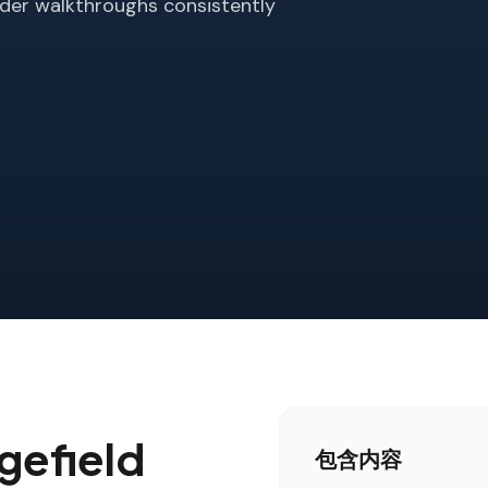
ilder walkthroughs consistently
efield
包含内容