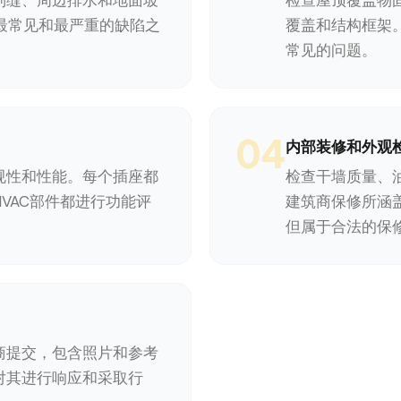
制缝、周边排水和地面坡
检查屋顶覆盖物
屋最常见和最严重的缺陷之
覆盖和结构框架。阁
常见的问题。
04
内部装修和外观
规性和性能。每个插座都
检查干墙质量、
VAC部件都进行功能评
建筑商保修所涵
但属于合法的保
商提交，包含照片和参考
对其进行响应和采取行