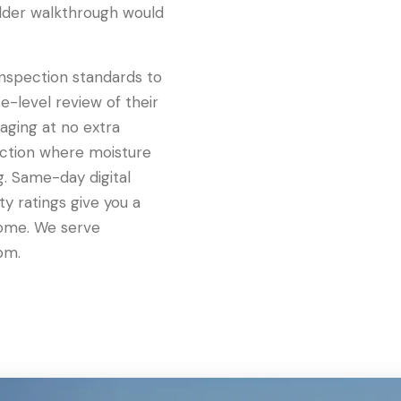
ilder walkthrough would
inspection standards to
-level review of their
maging at no extra
ruction where moisture
g. Same-day digital
y ratings give you a
home. We serve
pm.