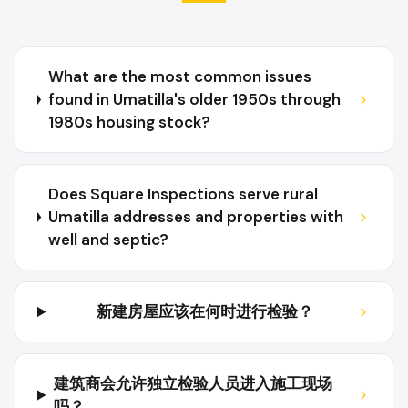
What are the most common issues
found in Umatilla's older 1950s through
1980s housing stock?
Does Square Inspections serve rural
Umatilla addresses and properties with
well and septic?
新建房屋应该在何时进行检验？
建筑商会允许独立检验人员进入施工现场
吗？