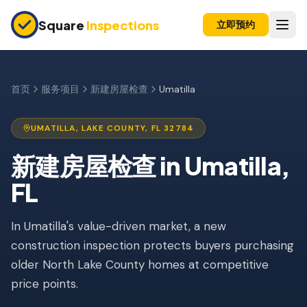
Skip to main content
Square
Inspections
立即预约
买卖双方
购房前检查
首页
服务项目
新建房屋检查
Umatilla
新建房屋
UMATILLA
,
LAKE
COUNTY, FL
32784
11个月保修检查
新建房屋检查
in
Umatilla
,
公寓检查
FL
上市前检查
In Umatilla's value-driven market, a new
投资房产
construction inspection protects buyers purchasing
保险检查
older North Lake County homes at competitive
四点检查
price points.