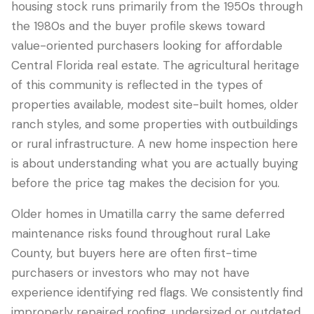
housing stock runs primarily from the 1950s through
the 1980s and the buyer profile skews toward
value-oriented purchasers looking for affordable
Central Florida real estate. The agricultural heritage
of this community is reflected in the types of
properties available, modest site-built homes, older
ranch styles, and some properties with outbuildings
or rural infrastructure. A new home inspection here
is about understanding what you are actually buying
before the price tag makes the decision for you.
LANGUAGE
English
Português
Español
中文
✓
Older homes in Umatilla carry the same deferred
maintenance risks found throughout rural Lake
407-205-7228
County, but buyers here are often first-time
purchasers or investors who may not have
预约检查
experience identifying red flags. We consistently find
improperly repaired roofing, undersized or outdated