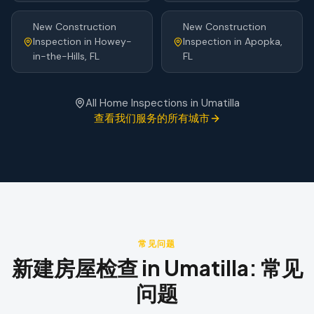
New Construction
New Construction
Inspection
in
Howey-
Inspection
in
Apopka
,
in-the-Hills
, FL
FL
All Home Inspections in
Umatilla
查看我们服务的所有城市
常见问题
新建房屋检查
in
Umatilla
:
常见
问题