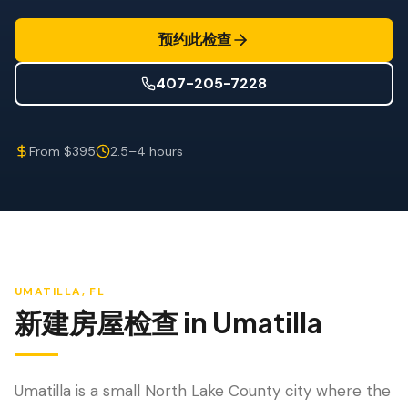
防风检查
预约此检查
屋顶认证
407-205-7228
专业服务
年度维护
From $395
2.5–4 hours
飓风后安全检查
热成像
无人机检查
白蚁检查
UMATILLA
, FL
新建房屋检查
in
Umatilla
Umatilla is a small North Lake County city where the