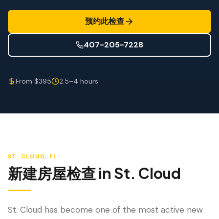
防风检查
预约此检查
屋顶认证
407-205-7228
专业服务
年度维护
From $395
2.5–4 hours
飓风后安全检查
热成像
无人机检查
白蚁检查
ST. CLOUD
, FL
新建房屋检查
in
St. Cloud
St. Cloud has become one of the most active new