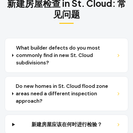
新建房屋检查
in
St. Cloud
:
常
见问题
What builder defects do you most
commonly find in new St. Cloud
subdivisions?
Do new homes in St. Cloud flood zone
areas need a different inspection
approach?
新建房屋应该在何时进行检验？