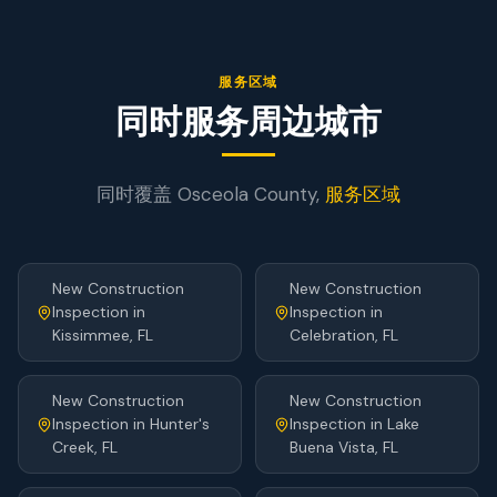
服务区域
同时服务周边城市
同时覆盖
Osceola
County,
服务区域
New Construction
New Construction
Inspection
in
Inspection
in
Kissimmee
, FL
Celebration
, FL
New Construction
New Construction
Inspection
in
Hunter's
Inspection
in
Lake
Creek
, FL
Buena Vista
, FL