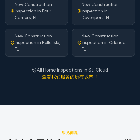
New Construction
New Construction
Inspection
in
Four
Inspection
in
Corners
, FL
Davenport
, FL
New Construction
New Construction
Inspection
in
Belle Isle
,
Inspection
in
Orlando
,
FL
FL
All Home Inspections in
St. Cloud
查看我们服务的所有城市
常见问题