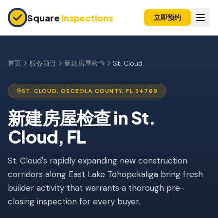
Skip to main content
Square
Inspections
立即预约
买卖双方
购房前检查
首页
服务项目
新建房屋检查
St. Cloud
新建房屋
ST. CLOUD
,
OSCEOLA
COUNTY, FL
34769
11个月保修检查
新建房屋检查
in
St.
公寓检查
Cloud
, FL
上市前检查
St. Cloud's rapidly expanding new construction
投资房产
corridors along East Lake Tohopekaliga bring fresh
保险检查
builder activity that warrants a thorough pre-
四点检查
closing inspection for every buyer.