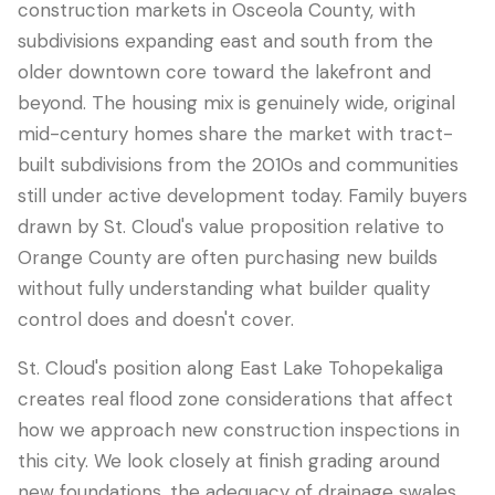
construction markets in Osceola County, with
subdivisions expanding east and south from the
older downtown core toward the lakefront and
beyond. The housing mix is genuinely wide, original
mid-century homes share the market with tract-
built subdivisions from the 2010s and communities
still under active development today. Family buyers
drawn by St. Cloud's value proposition relative to
Orange County are often purchasing new builds
without fully understanding what builder quality
LANGUAGE
control does and doesn't cover.
English
Português
Español
中文
✓
St. Cloud's position along East Lake Tohopekaliga
407-205-7228
creates real flood zone considerations that affect
how we approach new construction inspections in
预约检查
this city. We look closely at finish grading around
new foundations, the adequacy of drainage swales,