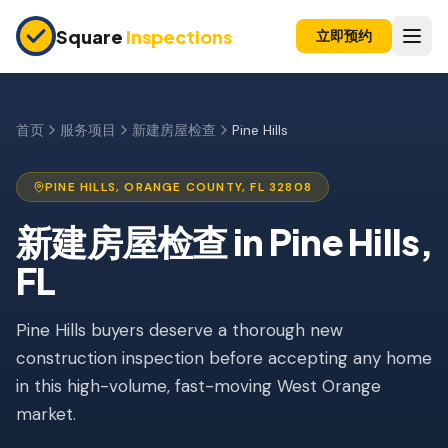
Skip to main content
Square
Inspections
立即预约
买卖双方
购房前检查
首页
服务项目
新建房屋检查
Pine Hills
新建房屋
PINE HILLS
,
ORANGE
COUNTY, FL
32808
11个月保修检查
新建房屋检查
in
Pine Hills
,
公寓检查
FL
上市前检查
Pine Hills buyers deserve a thorough new
投资房产
construction inspection before accepting any home
保险检查
in this high-volume, fast-moving West Orange
四点检查
market.