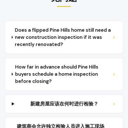
Does a flipped Pine Hills home still need a
new construction inspection if it was
recently renovated?
How far in advance should Pine Hills
buyers schedule a home inspection
before closing?
新建房屋应该在何时进行检验？
建筑商会允许独立检验人员进入施工现场