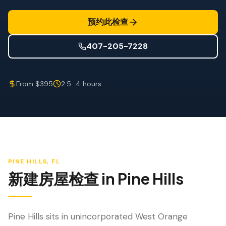
防风检查
预约此检查
屋顶认证
407-205-7228
专业服务
年度维护
From $395
2.5–4 hours
飓风后安全检查
热成像
无人机检查
白蚁检查
PINE HILLS
, FL
新建房屋检查
in
Pine Hills
Pine Hills sits in unincorporated West Orange