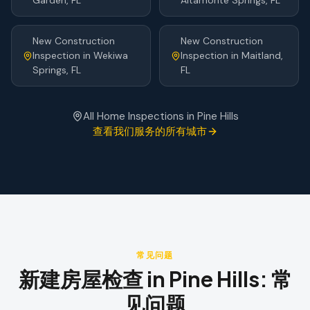
Garden
, FL
Altamonte Springs
, FL
New Construction
New Construction
Inspection
in
Wekiwa
Inspection
in
Maitland
,
Springs
, FL
FL
All Home Inspections in
Pine Hills
查看我们服务的所有城市
常见问题
新建房屋检查
in
Pine Hills
:
常
见问题