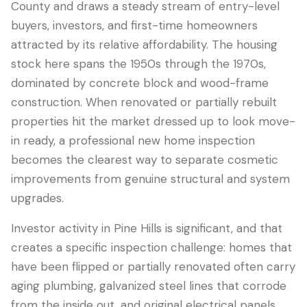
County and draws a steady stream of entry-level
buyers, investors, and first-time homeowners
attracted by its relative affordability. The housing
stock here spans the 1950s through the 1970s,
dominated by concrete block and wood-frame
construction. When renovated or partially rebuilt
properties hit the market dressed up to look move-
in ready, a professional new home inspection
becomes the clearest way to separate cosmetic
improvements from genuine structural and system
LANGUAGE
upgrades.
English
Português
Español
中文
✓
Investor activity in Pine Hills is significant, and that
407-205-7228
creates a specific inspection challenge: homes that
have been flipped or partially renovated often carry
预约检查
aging plumbing, galvanized steel lines that corrode
from the inside out, and original electrical panels