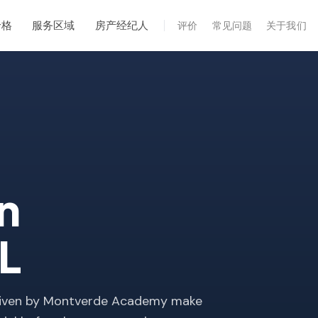
价格
服务区域
房产经纪人
评价
常见问题
关于我们
专业服务
年度维护
飓风后安全检查
热成像
无人机检查
n
白蚁检查
FL
driven by Montverde Academy make