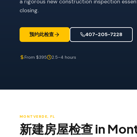
a rigorous new construction inspection essen
closing.
预约此检查
407-205-7228
From $395
2.5–4 hours
MONTVERDE
, FL
新建房屋检查
in
Mont