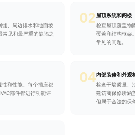
02
屋顶系统和阁楼
制缝、周边排水和地面坡
检查屋顶覆盖物
屋最常见和最严重的缺陷之
覆盖和结构框架。阁
常见的问题。
04
内部装修和外观
规性和性能。每个插座都
检查干墙质量、
VAC部件都进行功能评
建筑商保修所涵
但属于合法的保