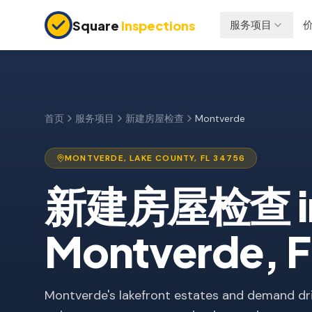
Skip to main content
Square
Inspections
服务项目
买卖双方
保险检查
购房前检查
四点检查
新建房屋
防风检查
首页
服务项目
新建房屋检查
Montverde
11个月保修检查
屋顶认证
MONTVERDE
,
LAKE
COUNTY, FL
34756
公寓检查
新建房屋检查
i
上市前检查
投资房产
Montverde
, 
Montverde's lakefront estates and demand 