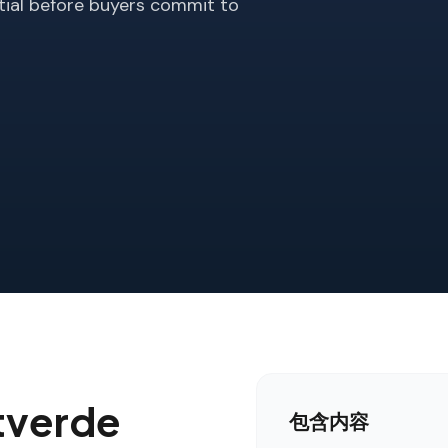
tial before buyers commit to
verde
包含内容