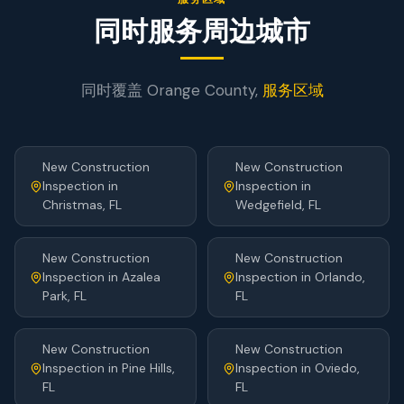
同时服务周边城市
同时覆盖
Orange
County,
服务区域
New Construction
New Construction
Inspection
in
Inspection
in
Christmas
, FL
Wedgefield
, FL
New Construction
New Construction
Inspection
in
Azalea
Inspection
in
Orlando
,
Park
, FL
FL
New Construction
New Construction
Inspection
in
Pine Hills
,
Inspection
in
Oviedo
,
FL
FL