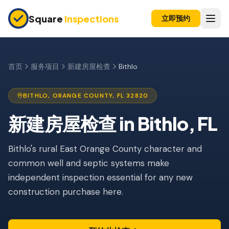
Skip to main content
Square
Inspections
立即预约
买卖双方
购房前检查
首页
服务项目
新建房屋检查
Bithlo
新建房屋
BITHLO
,
ORANGE
COUNTY, FL
32820
11个月保修检查
新建房屋检查
in
Bithlo
, FL
公寓检查
上市前检查
Bithlo's rural East Orange County character and
common well and septic systems make
投资房产
independent inspection essential for any new
construction purchase here.
保险检查
四点检查