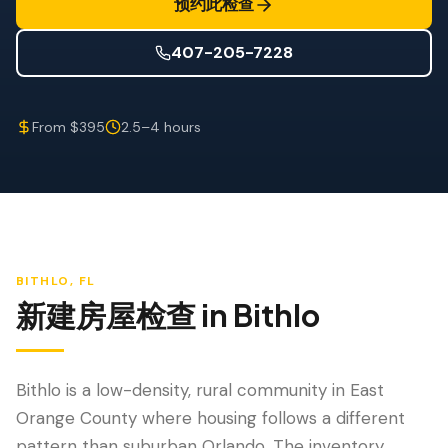
预约此检查
防风检查
屋顶认证
407-205-7228
专业服务
From $395
2.5–4 hours
年度维护
飓风后安全检查
热成像
无人机检查
BITHLO
, FL
白蚁检查
新建房屋检查
in
Bithlo
Bithlo is a low-density, rural community in East
Orange County where housing follows a different
pattern than suburban Orlando. The inventory