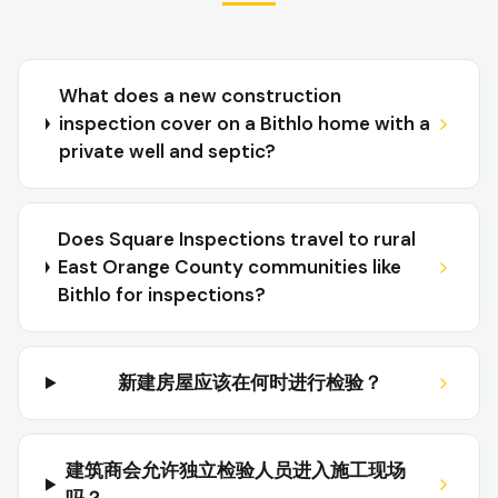
What does a new construction
inspection cover on a Bithlo home with a
private well and septic?
Does Square Inspections travel to rural
East Orange County communities like
Bithlo for inspections?
新建房屋应该在何时进行检验？
建筑商会允许独立检验人员进入施工现场