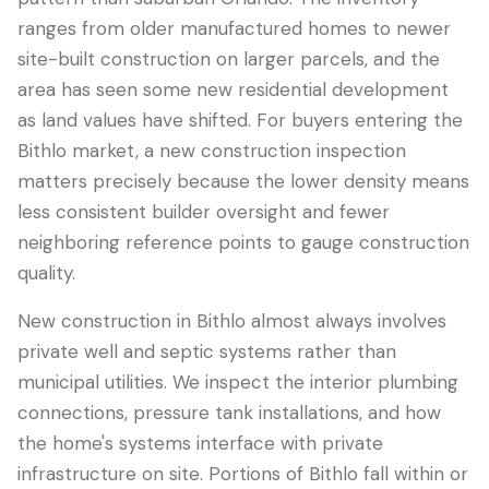
ranges from older manufactured homes to newer
site-built construction on larger parcels, and the
area has seen some new residential development
as land values have shifted. For buyers entering the
Bithlo market, a new construction inspection
matters precisely because the lower density means
less consistent builder oversight and fewer
neighboring reference points to gauge construction
quality.
LANGUAGE
English
Português
Español
中文
✓
New construction in Bithlo almost always involves
private well and septic systems rather than
municipal utilities. We inspect the interior plumbing
407-205-7228
connections, pressure tank installations, and how
the home's systems interface with private
预约检查
infrastructure on site. Portions of Bithlo fall within or