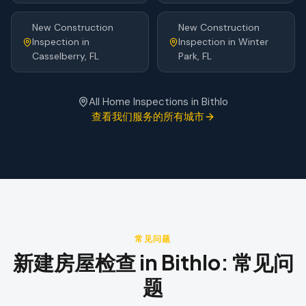
New Construction
New Construction
Inspection
in
Inspection
in
Winter
Casselberry
, FL
Park
, FL
All Home Inspections in
Bithlo
查看我们服务的所有城市
常见问题
新建房屋检查
in
Bithlo
:
常见问
题