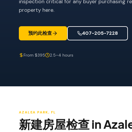
inspection critical for any buyer purchasing r
property here.
预约此检查
407-205-7228
From $395
2.5–4 hours
AZALEA PARK
, FL
新建房屋检查
in
Azal