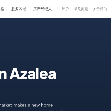
价格
服务区域
房产经纪人
评价
常见问题
关于我们
专业服务
年度维护
飓风后安全检查
热成像
无人机检查
in
Azalea
白蚁检查
l market makes a new home