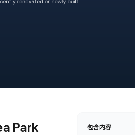
ecently renovated or newly built
ea Park
包含内容