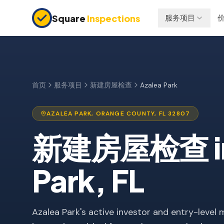
Skip to main content
Square
Inspections
服务项目
买卖双方
保险检查
购房前检查
四点检查
新建房屋
防风检查
首页
服务项目
新建房屋检查
Azalea Park
11个月保修检查
屋顶认证
AZALEA PARK
,
ORANGE
COUNTY, FL
32807
公寓检查
新建房屋检查
上市前检查
投资房产
Park
, FL
Azalea Park's active investor and entry-leve