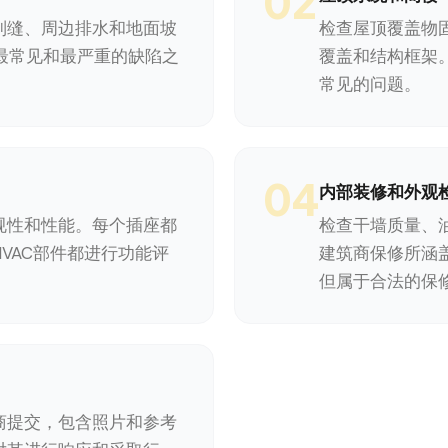
02
制缝、周边排水和地面坡
检查屋顶覆盖物
屋最常见和最严重的缺陷之
覆盖和结构框架。阁
常见的问题。
04
内部装修和外观
规性和性能。每个插座都
检查干墙质量、
VAC部件都进行功能评
建筑商保修所涵
但属于合法的保
商提交，包含照片和参考