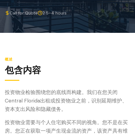
防风检查
Call for Quote
2.5–4 hours
屋顶认证
专业服务
年度维护
飓风后安全检查
概述
热成像
包含内容
无人机检查
白蚁检查
投资物业检验围绕您的底线而构建。我们在您关闭
Central Florida出租或投资物业之前，识别延期维护、
资本支出风险和隐藏债务。
投资物业需要与个人住宅购买不同的视角。您不是在买
房。您正在获取一项产生现金流的资产，该资产具有维