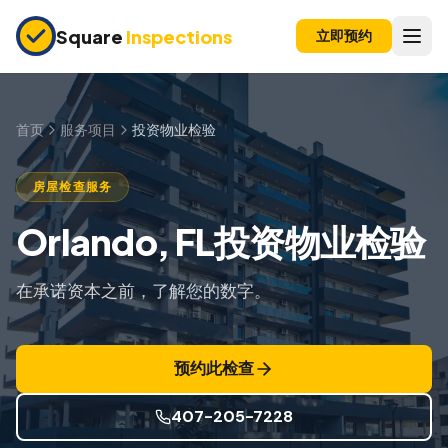
Skip to main content
Square
Inspections
立即预约
买卖双方
购房前检查
首页
服务项目
投资物业检验
新建房屋
房屋检查服务
11个月保修检查
Orlando, FL投资物业检验
公寓检查
上市前检查
在承诺资本之前，了解您的数字。
投资房产
预约此检查
保险检查
四点检查
407-205-7228