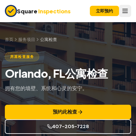
Skip to main content
Square
Inspections
立即预约
买卖双方
购房前检查
首页
服务项目
公寓检查
新建房屋
房屋检查服务
11个月保修检查
Orlando, FL公寓检查
公寓检查
上市前检查
拥有您的墙壁、系统和心灵的安宁。
投资房产
预约此检查
保险检查
四点检查
407-205-7228