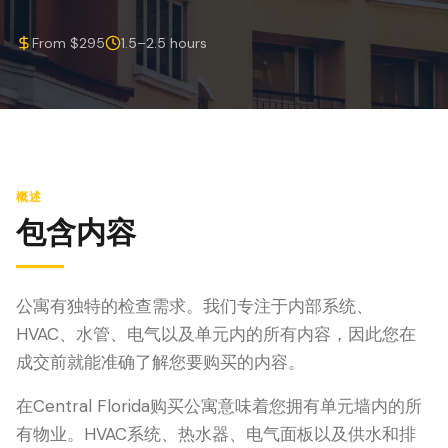
防风检查
From $295
1.5–2.5 hours
屋顶认证
专业服务
年度维护
飓风后安全检查
概述
热成像
包含内容
无人机检查
白蚁检查
公寓有独特的检查需求。我们专注于内部系统、
HVAC、水管、电气以及单元内的所有内容，因此您在
成交前就能准确了解您要购买的内容。
在Central Florida购买公寓意味着您拥有单元墙内的所
有物业。HVAC系统、热水器、电气面板以及供水和排