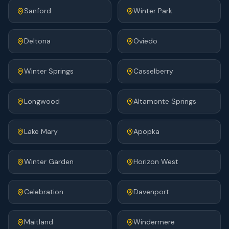
Sanford
Winter Park
Deltona
Oviedo
Winter Springs
Casselberry
Longwood
Altamonte Springs
Lake Mary
Apopka
Winter Garden
Horizon West
Celebration
Davenport
Maitland
Windermere