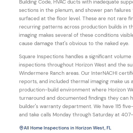
Building Code, HVAC ducts with inadequate supp
sections in the plenum, and shower pan failures 
surfaced at the floor level. These are not rare fi
recurring patterns across production builds in th
imaging makes several of these conditions visibl
cause damage that's obvious to the naked eye.
Square Inspections handles a significant volume 
inspections throughout Horizon West and the s
Windermere Ranch areas. Our InterNACHI certific
reports, and included thermal imaging make us a 
production-build environment where Horizon We
turnaround and documented findings they can ha
builder's warranty department. We have 115 five
and take calls Monday through Saturday at 407
All Home Inspections in
Horizon West
, FL