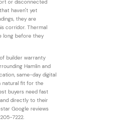
ort or disconnected
that haven't yet
ndings, they are
is corridor. Thermal
e long before they
of builder warranty
urrounding Hamlin and
ation, same-day digital
natural fit for the
st buyers need fast
nd directly to their
-star Google reviews
-205-7222.