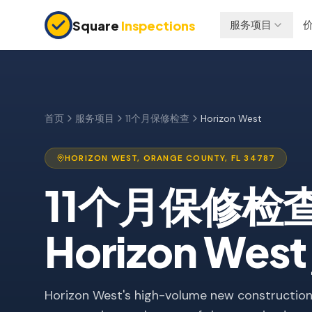
Skip to main content
Square
Inspections
服务项目
买卖双方
保险检查
购房前检查
四点检查
新建房屋
防风检查
首页
服务项目
11个月保修检查
Horizon West
11个月保修检查
屋顶认证
HORIZON WEST
,
ORANGE
COUNTY, FL
34787
公寓检查
11个月保修检
上市前检查
投资房产
Horizon West
Horizon West's high-volume new construction