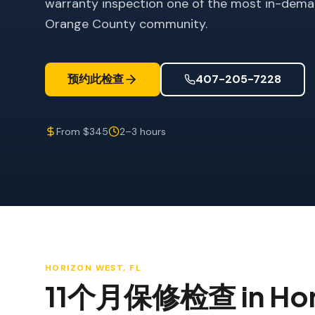
warranty inspection one of the most in-deman
Orange County community.
预约此检查
407-205-7228
From $345
2–3 hours
HORIZON WEST
, FL
11个月保修检查
in
Hor