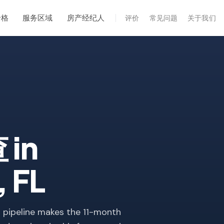
价格
服务区域
房产经纪人
评价
常见问题
关于我们
专业服务
年度维护
飓风后安全检查
热成像
无人机检查
查
in
白蚁检查
, FL
 pipeline makes the 11-month