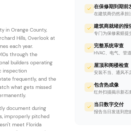
在保修期到期前
在建筑商仍然承担
建筑商就绪的报
ty in Orange County,
专门为保修索赔提
rchard Hills, Overlook at
完整系统审查
mes each year.
HVAC、电气、
010s through the
onal builders operating
屋顶和阁楼检查
c inspection
安装不当、通风不
otate frequently, and the
包含热成像
catch what gets missed
红外扫描揭示新石
ermanently.
当日数字交付
tly document during
报告当日发送到您
ds, improperly pitched
oesn't meet Florida