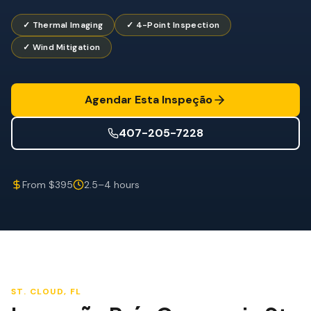
Mitigação de Vento
✓ Thermal Imaging
✓ 4-Point Inspection
Certificação de Telhado
✓ Wind Mitigation
SERVIÇOS ESPECIALIZADOS
Manutenção Anual
Agendar Esta Inspeção
Segurança Pós-Furacão
407-205-7228
Imagem Térmica
Inspeção por Drone
From $395
2.5–4 hours
Inspeção de Cupim
ST. CLOUD
, FL