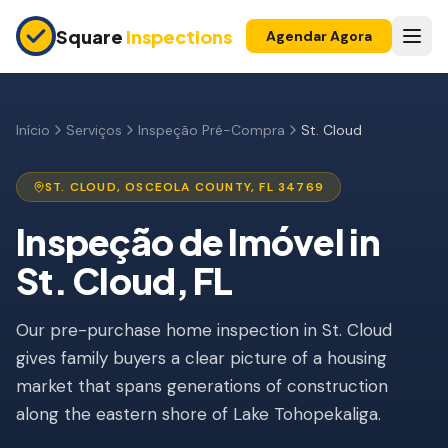
Skip to main content
Square
Inspections
Agendar Agora
COMPRADORES E VENDEDORES
Inspeção Pré-Compra
Início
Serviços
Inspeção Pré-Compra
St. Cloud
Construção Nova
ST. CLOUD
,
OSCEOLA
COUNTY, FL
34769
Garantia 11 Meses
Inspeção de Imóvel
in
Inspeção de Apartamento
St. Cloud
, FL
Inspeção Pré-Listagem
Our pre-purchase home inspection in St. Cloud
Imóvel para Investimento
gives family buyers a clear picture of a housing
INSPEÇÕES DE SEGURO
market that spans generations of construction
Inspeção 4 Pontos
along the eastern shore of Lake Tohopekaliga.