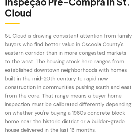
Inspeção Pré-Compra
in
St.
Cloud
St. Cloud is drawing consistent attention from family
buyers who find better value in Osceola County's
eastern corridor than in more congested markets
to the west. The housing stock here ranges from
established downtown neighborhoods with homes
built in the mid-20th century to rapid new
LANGUAGE
construction in communities pushing south and east
English
Português
Español
中文
✓
from the core. That range means a buyer home
inspection must be calibrated differently depending
407-205-7228
on whether you're buying a 1960s concrete block
home near the historic district or a builder-grade
Agendar Inspeção
house delivered in the last 18 months.