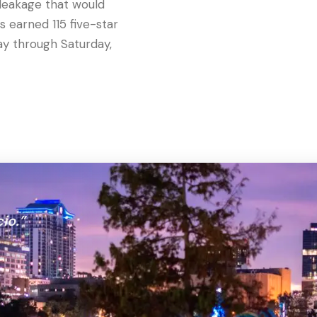
 leakage that would
 earned 115 five-star
y through Saturday,
io.
”