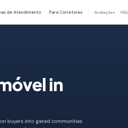
eas de Atendimento
Para Corretores
Avaliações
FAQ
ÇOS ESPECIALIZADOS
tenção Anual
rança Pós-Furacão
em Térmica
eção por Drone
Imóvel
in
eção de Cupim
ion buyers into gated communities