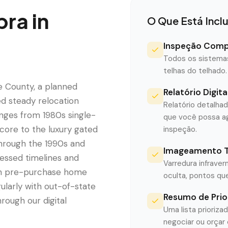
pra
in
O Que Está Incl
Inspeção Comp
Todos os sistemas 
telhas do telhado.
e County, a planned
Relatório Digit
d steady relocation
Relatório detalha
anges from 1980s single-
que você possa ag
 core to the luxury gated
inspeção.
hrough the 1990s and
Imageamento Té
essed timelines and
Varredura infrave
ugh pre-purchase home
oculta, pontos qu
ularly with out-of-state
Resumo de Pri
ough our digital
Uma lista prioriza
negociar ou orçar