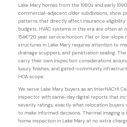
Lake Mary homes from the 1980s and early 1990s,
commercial-adjacent older subdivisions, show p
patterns that directly affect insurance eligibili
budgets. HVAC systems in this era are often at or
15â€“20 year service horizon. Flat or low-slope 
structures in Lake Mary requires attention to m
drainage scuppers, and penetration sealing. T
carry their own inspection considerations around
luxury finishes, and gated-community infrastructu
HOA scope.
We serve Lake Mary buyers as an InterNACHI Cert
Inspector with same-day digital reports that in
severity ratings, exactly what relocation buyer
to make informed decisions. Thermal imaging is i
home inspection in Lake Mary at no extra charge,