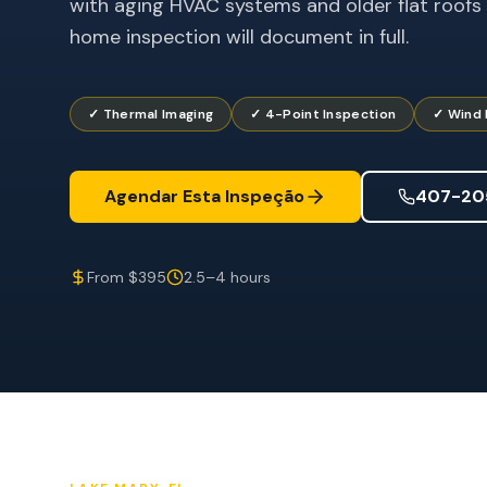
with aging HVAC systems and older flat roofs
home inspection will document in full.
✓ Thermal Imaging
✓ 4-Point Inspection
✓ Wind 
Agendar Esta Inspeção
407-20
From $395
2.5–4 hours