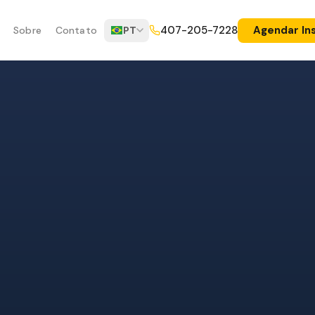
Agendar In
407-205-7228
Sobre
Contato
PT