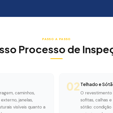
PASSO A PASSO
sso Processo de Inspe
02
Telhado e Sót
aragem, caminhos,
O revestimento d
externo, janelas,
sofitas, calhas
urais visíveis quanto a
sótão: condição 