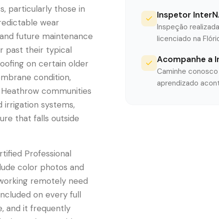
 particularly those in
Inspetor InterN
redictable wear
Inspeção realizada
ty and future maintenance
licenciado na Flór
 past their typical
Acompanhe a I
roofing on certain older
Caminhe conosco e
embrane condition,
aprendizado acont
he Heathrow communities
 irrigation systems,
re that falls outside
ified Professional
clude color photos and
s working remotely need
ncluded on every full
 and it frequently