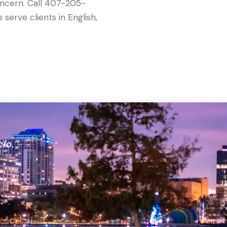
oncern. Call 407-205-
erve clients in English,
io.
”