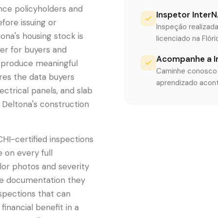
ance policyholders and
Inspetor InterN
efore issuing or
Inspeção realizada
na's housing stock is
licenciado na Flór
ter for buyers and
Acompanhe a I
n produce meaningful
Caminhe conosco e
res the data buyers
aprendizado acont
ectrical panels, and slab
 Deltona's construction
HI-certified inspections
 on every full
lor photos and severity
the documentation they
nspections that can
inancial benefit in a