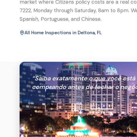
market where Citizens policy costs are a real c
7222, Monday through Saturday, 8am to 8pm. We s
Spanish, Portuguese, and Chinese.
All Home Inspections in
Deltona
, FL
“
Saiba exatamente o que você está
comprando antes de fechar o negóc