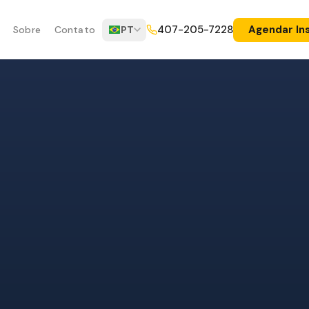
Agendar In
407-205-7228
Sobre
Contato
PT