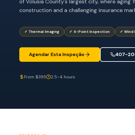
of Volusia County's largest city, where aging
construction and a challenging insurance mark
✓ Thermal Imaging
✓ 4-Point Inspection
✓ Wind 
Agendar Esta Inspeção
407-20
From $395
2.5–4 hours