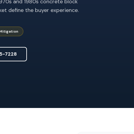
 1970s and 1980s concrete block
et define the buyer experience.
Mitigation
5-7228