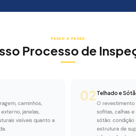
PASSO A PASSO
sso Processo de Inspe
02
Telhado e Sót
aragem, caminhos,
O revestimento d
externo, janelas,
sofitas, calhas
urais visíveis quanto a
sótão: condição 
da.
estrutura de su