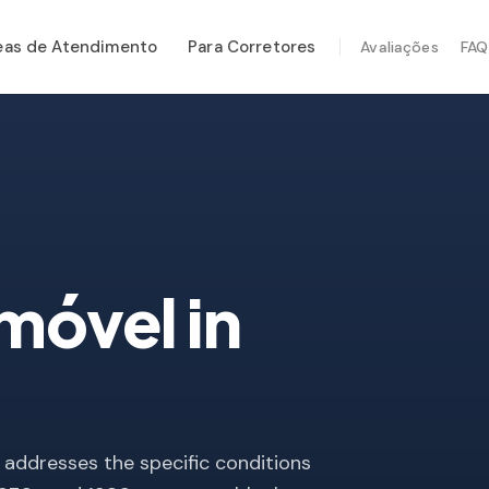
eas de Atendimento
Para Corretores
Avaliações
FAQ
ÇOS ESPECIALIZADOS
tenção Anual
rança Pós-Furacão
em Térmica
eção por Drone
Imóvel
in
eção de Cupim
addresses the specific conditions