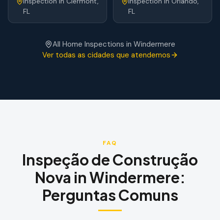
Inspection
in
Clermont
,
Inspection
in
Orlando
,
FL
FL
All Home Inspections in
Windermere
Ver todas as cidades que atendemos
FAQ
Inspeção de Construção
Nova
in
Windermere
:
Perguntas Comuns