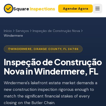
Skip to main content
Square
Inspections
Agendar Agora
COMPRADORES E VENDEDORES
Inspeção Pré-Compra
Início
Serviços
Inspeção de Construção Nova
Windermere
Construção Nova
Garantia 11 Meses
WINDERMERE
,
ORANGE
COUNTY, FL
34786
Inspeção de Apartamento
Inspeção de Construção
Nova
in
Windermere
, FL
Inspeção Pré-Listagem
Imóvel para Investimento
Windermere's lakefront estate market demands a
new construction inspection rigorous enough to
INSPEÇÕES DE SEGURO
match the significant financial stakes of every
Inspeção 4 Pontos
closing on the Butler Chain.