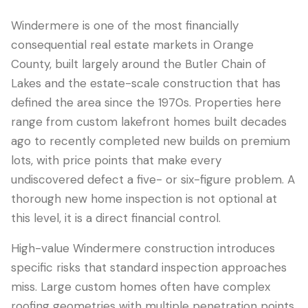
Windermere is one of the most financially
consequential real estate markets in Orange
County, built largely around the Butler Chain of
Lakes and the estate-scale construction that has
defined the area since the 1970s. Properties here
range from custom lakefront homes built decades
ago to recently completed new builds on premium
lots, with price points that make every
undiscovered defect a five- or six-figure problem. A
LANGUAGE
thorough new home inspection is not optional at
English
Português
Español
中文
✓
this level, it is a direct financial control.
407-205-7228
High-value Windermere construction introduces
specific risks that standard inspection approaches
Agendar Inspeção
miss. Large custom homes often have complex
roofing geometries with multiple penetration points