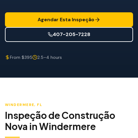
Mitigação de Vento
Certificação de Telhado
Agendar Esta Inspeção
SERVIÇOS ESPECIALIZADOS
407-205-7228
Manutenção Anual
Segurança Pós-Furacão
From $395
2.5–4 hours
Imagem Térmica
Inspeção por Drone
Inspeção de Cupim
WINDERMERE
, FL
Inspeção de Construção
Nova
in
Windermere