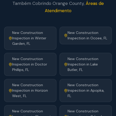
Também Cobrindo
Orange
County,
Áreas de
Atendimento
New Construction
New Construction
Inspection
in
Winter
Inspection
in
Ocoee
, FL
Garden
, FL
New Construction
New Construction
Inspection
in
Doctor
Inspection
in
Lake
Phillips
, FL
Butler
, FL
New Construction
New Construction
Inspection
in
Horizon
Inspection
in
Apopka
,
West
, FL
FL
New Construction
New Construction