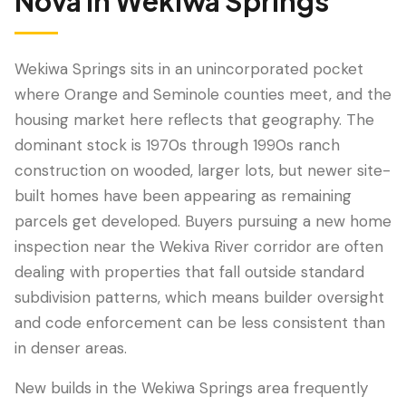
Nova
in
Wekiwa Springs
Wekiwa Springs sits in an unincorporated pocket
where Orange and Seminole counties meet, and the
housing market here reflects that geography. The
dominant stock is 1970s through 1990s ranch
construction on wooded, larger lots, but newer site-
built homes have been appearing as remaining
parcels get developed. Buyers pursuing a new home
LANGUAGE
inspection near the Wekiva River corridor are often
English
Português
Español
中文
✓
dealing with properties that fall outside standard
subdivision patterns, which means builder oversight
407-205-7228
and code enforcement can be less consistent than
in denser areas.
Agendar Inspeção
New builds in the Wekiwa Springs area frequently