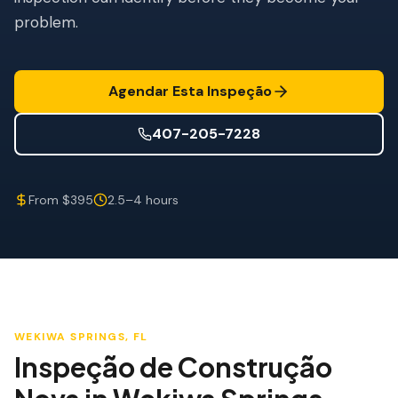
Mitigação de Vento
problem.
Certificação de Telhado
SERVIÇOS ESPECIALIZADOS
Agendar Esta Inspeção
Manutenção Anual
407-205-7228
Segurança Pós-Furacão
Imagem Térmica
From $395
2.5–4 hours
Inspeção por Drone
Inspeção de Cupim
WEKIWA SPRINGS
, FL
Inspeção de Construção