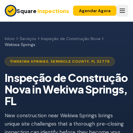
Skip to main content
Square
Inspections
Agendar Agora
COMPRADORES E VENDEDORES
Inspeção Pré-Compra
Início
Serviços
Inspeção de Construção Nova
Wekiwa Springs
Construção Nova
Garantia 11 Meses
WEKIWA SPRINGS
,
SEMINOLE
COUNTY, FL
32779
Inspeção de Apartamento
Inspeção de Construção
Nova
in
Wekiwa Springs
,
Inspeção Pré-Listagem
FL
Imóvel para Investimento
INSPEÇÕES DE SEGURO
New construction near Wekiwa Springs brings
Inspeção 4 Pontos
unique site challenges that a thorough pre-closing
inspection can identify before they become your