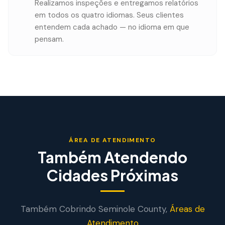
Realizamos inspeções e entregamos relatórios
em todos os quatro idiomas. Seus clientes
entendem cada achado — no idioma em que
pensam.
ÁREA DE ATENDIMENTO
Também Atendendo
Cidades Próximas
Também Cobrindo
Seminole
County,
Áreas de
Atendimento