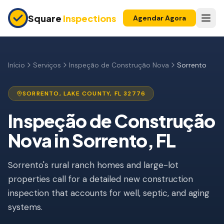
Skip to main content
Square
Inspections
Agendar Agora
COMPRADORES E VENDEDORES
Inspeção Pré-Compra
Início
Serviços
Inspeção de Construção Nova
Sorrento
Construção Nova
SORRENTO
,
LAKE
COUNTY, FL
32776
Garantia 11 Meses
Inspeção de Construção
Inspeção de Apartamento
Nova
in
Sorrento
, FL
Inspeção Pré-Listagem
Sorrento's rural ranch homes and large-lot
Imóvel para Investimento
properties call for a detailed new construction
INSPEÇÕES DE SEGURO
inspection that accounts for well, septic, and aging
Inspeção 4 Pontos
systems.