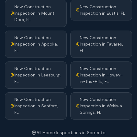
New Construction
New Construction
Inspection
in
Mount
Inspection
in
Eustis
, FL
Dora
, FL
New Construction
New Construction
Inspection
in
Apopka
,
Inspection
in
Tavares
,
FL
FL
New Construction
New Construction
Inspection
in
Leesburg
,
Inspection
in
Howey-
FL
in-the-Hills
, FL
New Construction
New Construction
Inspection
in
Sanford
,
Inspection
in
Wekiwa
FL
Springs
, FL
All Home Inspections in
Sorrento