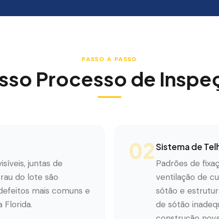
PASSO A PASSO
sso Processo de Inspe
02
Sistema de Tel
isíveis, juntas de
Padrões de fixaç
rau do lote são
ventilação de c
 defeitos mais comuns e
sótão e estrutur
Florida.
de sótão inade
construção nova