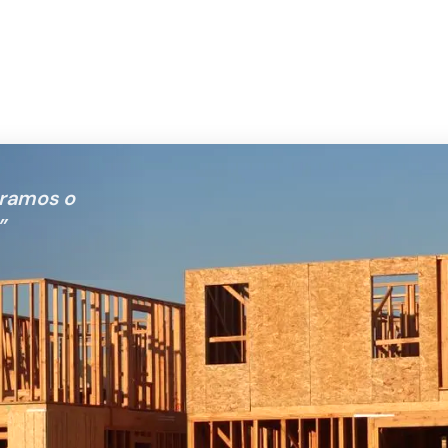
tramos o
”