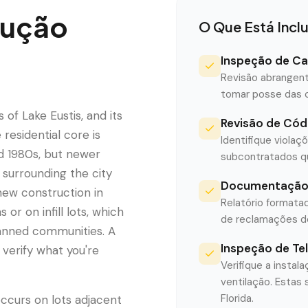
rução
O Que Está Incl
Inspeção de Ca
Revisão abrangent
tomar posse das 
 of Lake Eustis, and its
Revisão de Cód
 residential core is
Identifique violaç
d 1980s, but newer
subcontratados qu
surrounding the city
Documentação 
new construction in
Relatório formata
 or on infill lots, which
de reclamações de
lanned communities. A
Inspeção de Te
 verify what you're
Verifique a insta
ventilação. Estas
Florida.
occurs on lots adjacent