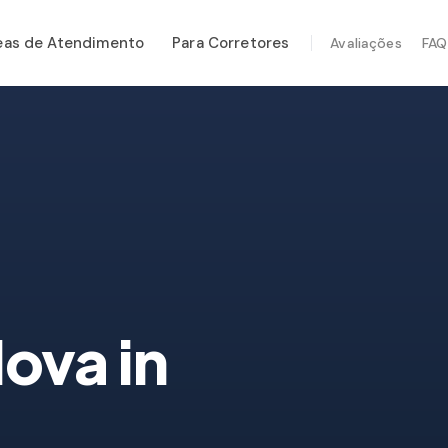
eas de Atendimento
Para Corretores
Avaliações
FAQ
ÇOS ESPECIALIZADOS
tenção Anual
rança Pós-Furacão
em Térmica
eção por Drone
eção de Cupim
Nova
in