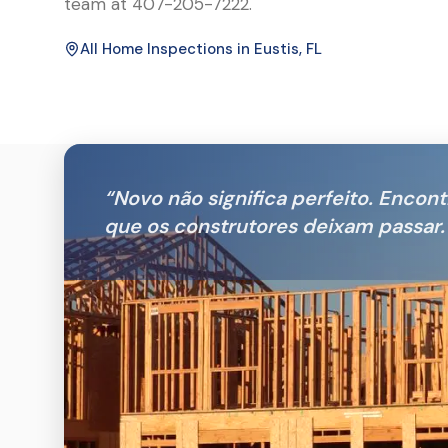
team at 407-205-7222.
All Home Inspections in
Eustis
, FL
“
Novo não significa perfeito. Encon
que os construtores deixam passar.