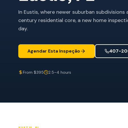
In Eustis, where newer suburban subdivisions
century residential core, a new home inspecti
day.
Agendar Esta Inspeção
407-20
From $395
2.5–4 hours
EUSTIS
, FL