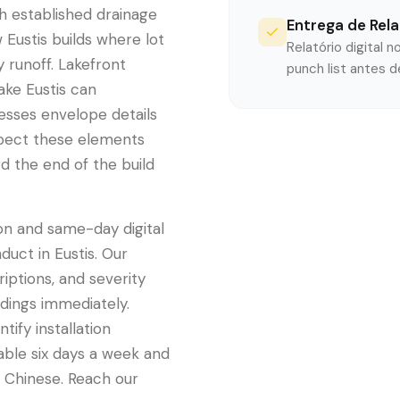
h established drainage
Entrega de Rel
 Eustis builds where lot
Relatório digital 
 runoff. Lakefront
punch list antes 
ake Eustis can
esses envelope details
nspect these elements
d the end of the build
on and same-day digital
uct in Eustis. Our
iptions, and severity
ndings immediately.
ify installation
lable six days a week and
d Chinese. Reach our