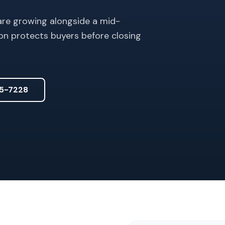
 are growing alongside a mid-
on protects buyers before closing
5-7228