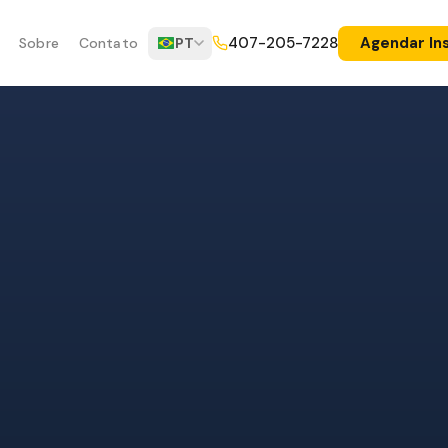
Agendar In
407-205-7228
Sobre
Contato
PT