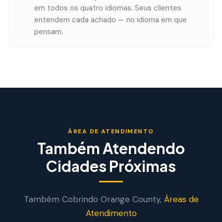
em todos os quatro idiomas. Seus clientes
entendem cada achado — no idioma em que
pensam.
ÁREA DE ATENDIMENTO
Também Atendendo
Cidades Próximas
Também Cobrindo
Orange
County,
Áreas de
Atendimento