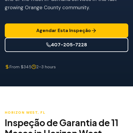
Mitigação de Vento
growing Orange County community.
Certificação de Telhado
SERVIÇOS ESPECIALIZADOS
Agendar Esta Inspeção
Manutenção Anual
407-205-7228
Segurança Pós-Furacão
Imagem Térmica
From $345
2–3 hours
Inspeção por Drone
Inspeção de Cupim
HORIZON WEST
, FL
Inspeção de Garantia de 11