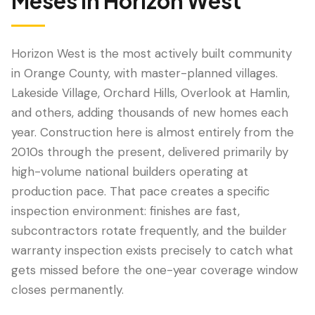
Meses
in
Horizon West
Horizon West is the most actively built community
in Orange County, with master-planned villages.
Lakeside Village, Orchard Hills, Overlook at Hamlin,
and others, adding thousands of new homes each
year. Construction here is almost entirely from the
2010s through the present, delivered primarily by
high-volume national builders operating at
LANGUAGE
production pace. That pace creates a specific
English
Português
Español
中文
✓
inspection environment: finishes are fast,
subcontractors rotate frequently, and the builder
407-205-7228
warranty inspection exists precisely to catch what
gets missed before the one-year coverage window
Agendar Inspeção
closes permanently.