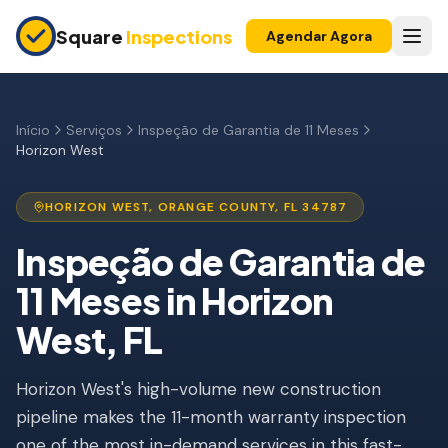
Skip to main content
Square
Inspections
Agendar Agora
COMPRADORES E VENDEDORES
Inspeção Pré-Compra
Início
Serviços
Inspeção de Garantia de 11 Meses
Horizon West
Construção Nova
Garantia 11 Meses
HORIZON WEST
,
ORANGE
COUNTY, FL
34787
Inspeção de Apartamento
Inspeção de Garantia de
11 Meses
in
Horizon
Inspeção Pré-Listagem
West
, FL
Imóvel para Investimento
INSPEÇÕES DE SEGURO
Horizon West's high-volume new construction
Inspeção 4 Pontos
pipeline makes the 11-month warranty inspection
one of the most in-demand services in this fast-