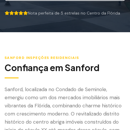
Mitigação de Vento
Nota perfeita de 5 estrelas no Centro da Flórida
Certificação de Telhado
5 out of 5 stars.
SERVIÇOS ESPECIALIZADOS
Manutenção Anual
Segurança Pós-Furacão
SANFORD
INSPEÇÕES RESIDENCIAIS
Imagem Térmica
Confiança em
Sanford
Inspeção por Drone
Inspeção de Cupim
Sanford, localizada no Condado de Seminole,
emergiu como um dos mercados imobiliários mais
vibrantes da Flórida, combinando charme histórico
com crescimento moderno. O revitalizado distrito
histórico do centro abriga imóveis construídos do