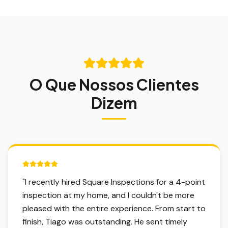
O Que Nossos Clientes
Dizem
5 out of 5 stars.
"
I recently hired Square Inspections for a 4-point
inspection at my home, and I couldn't be more
pleased with the entire experience. From start to
finish, Tiago was outstanding. He sent timely