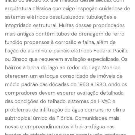
início do século XX até meados desse século, com
arquitetura clássica que exige inspeção cuidadosa de
sistemas elétricos desatualizados, tubulações e
integridade estrutural. Muitas dessas propriedades
mais antigas contêm tubos de drenagem de ferro
fundido propensos à corrosão e falha, além de
fiação de alumínio e painéis elétricos Federal Pacific
ou Zinsco que requerem avaliação especializada. Os
bairros à beira do lago ao redor do Lago Monroe
oferecem um estoque consolidado de imóveis de
LANGUAGE
médio padrão das décadas de 1960 a 1980, onde os
English
Português
Español
中文
✓
compradores devem esperar avaliação detalhada
das condições do telhado, sistemas de HVAC e
407-205-7228
problemas de infiltração de água comuns no clima
subtropical úmido da Flórida. Comunidades mais
Agendar Inspeção
novas e empreendimentos à beira-d'água nas