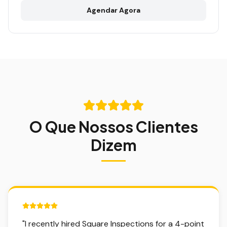
Agendar Agora
O Que Nossos Clientes
Dizem
5 out of 5 stars.
"
I recently hired Square Inspections for a 4-point