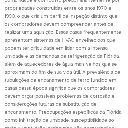
comunidade é composto predominantemente por
propriedades construídas entre os anos 1970 e
1990, o que cria um perfil de inspeção distinto que
os compradores devem compreender antes de
realizar uma aquisição. Essas casas frequentemente
apresentam sistemas de HVAC envelhecidos que
podem ter dificuldade em lidar com a intensa
umidade e as demandas de refrigeração da Flórida,
além de aquecedores de água mais velhos que se
aproximam do fim de sua vida útil. A prevalência de
LANGUAGE
tubulações de encanamento de ferro fundido em
English
Português
Español
中文
✓
casas dessa época significa que os compradores
devem orçar possíveis problemas de corrosão e
407-205-7228
considerações futuras de substituição de
encanamento. Preocupações específicas da Flórida,
Agendar Inspeção
como infiltração de umidade, susceptibilidade ao