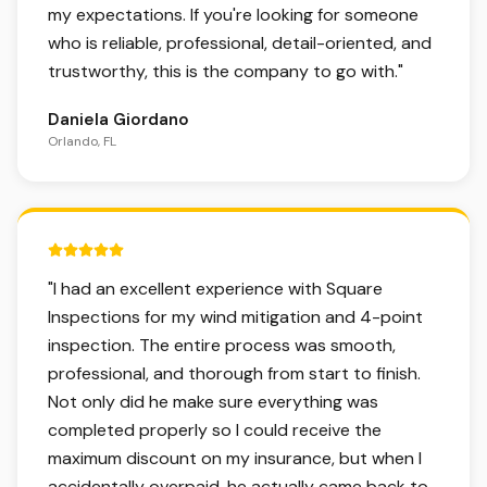
my expectations. If you're looking for someone
who is reliable, professional, detail-oriented, and
trustworthy, this is the company to go with.
"
Daniela Giordano
Orlando, FL
5 out of 5 stars.
"
I had an excellent experience with Square
Inspections for my wind mitigation and 4-point
inspection. The entire process was smooth,
professional, and thorough from start to finish.
Not only did he make sure everything was
completed properly so I could receive the
maximum discount on my insurance, but when I
accidentally overpaid, he actually came back to