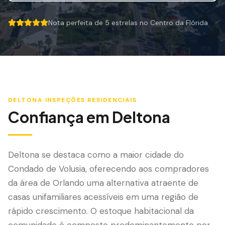
Mitigação de Vento
Nota perfeita de 5 estrelas no Centro da Flórida
Certificação de Telhado
5 out of 5 stars.
SERVIÇOS ESPECIALIZADOS
Manutenção Anual
Segurança Pós-Furacão
DELTONA
INSPEÇÕES RESIDENCIAIS
Imagem Térmica
Confiança em
Deltona
Inspeção por Drone
Inspeção de Cupim
Deltona se destaca como a maior cidade do
Condado de Volusia, oferecendo aos compradores
da área de Orlando uma alternativa atraente de
casas unifamiliares acessíveis em uma região de
rápido crescimento. O estoque habitacional da