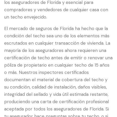
los aseguradores de Florida y esencial para
compradores y vendedores de cualquier casa con
un techo envejecido.
El mercado de seguros de Florida ha hecho que la
condición del techo sea uno de los elementos más
escrutados en cualquier transacción de vivienda. La
mayoría de los aseguradores ahora requieren una
certificación de techo antes de emitir o renovar una
póliza de propietario en cualquier techo de 15 años
LANGUAGE
o más. Nuestros inspectores certificados
English
Português
Español
中文
✓
documentan el material de cobertura del techo y
su condición, calidad de instalación, daños visibles,
407-205-7228
integridad del sellado y vida útil estimada restante,
produciendo una carta de certificación profesional
Agendar Inspección
aceptada por todos los aseguradores de Florida. Si
tu asegurador hace preguntas sobre tu techo, o si