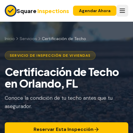
Skip to main content
Square
Inspections
Agendar Ahora
COMPRADORES Y VENDEDORES
Inspección Pre-Compra
Inicio
Servicios
Certificación de Techo
Construcción Nueva
SERVICIO DE INSPECCIÓN DE VIVIENDAS
Garantía 11 Meses
Certificación de Techo
Inspección de Condominio
en Orlando, FL
Inspección Pre-Listado
Conoce la condición de tu techo antes que tu
Propiedad de Inversión
asegurador.
INSPECCIONES DE SEGURO
Inspección 4 Puntos
Reservar Esta Inspección