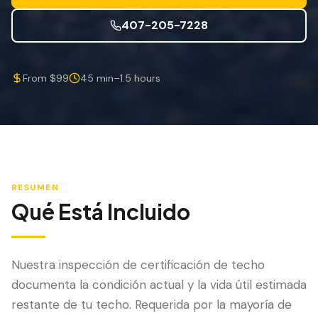
Mitigación de Viento
407-205-7228
Certificación de Techo
SERVICIOS ESPECIALIZADOS
From $99
45 min–1.5 hours
Mantenimiento Anual
Seguridad Post-Huracán
Imagen Térmica
Inspección por Drone
RESUMEN
Qué Está Incluido
Inspección de Termitas
Nuestra inspección de certificación de techo
documenta la condición actual y la vida útil estimada
restante de tu techo. Requerida por la mayoría de