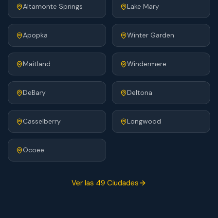
Altamonte Springs
Lake Mary
Apopka
Winter Garden
Maitland
Windermere
DeBary
Deltona
Casselberry
Longwood
Ocoee
Ver las 49 Ciudades