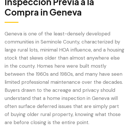
Inspección Previa a la
Compra
in
Geneva
Geneva is one of the least-densely developed
communities in Seminole County, characterized by
large rural lots, minimal HOA influence, and a housing
stock that skews older than almost anywhere else
in the county. Homes here were built mostly
between the 1960s and 1980s, and many have seen
LANGUAGE
limited professional maintenance over the decades.
English
Português
Español
中文
✓
Buyers drawn to the acreage and privacy should
understand that a home inspection in Geneva will
407-205-7228
often surface deferred issues that are simply part
of buying older rural property, knowing what those
Agendar Inspección
are before closing is the entire point.