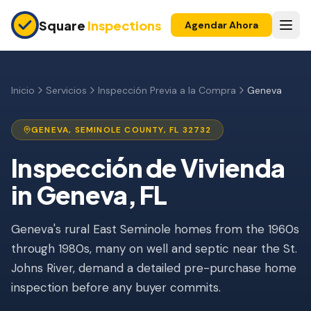
Skip to main content
Square
Inspections
Agendar Ahora
COMPRADORES Y VENDEDORES
Inspección Pre-Compra
Inicio
Servicios
Inspección Previa a la Compra
Geneva
Construcción Nueva
GENEVA
,
SEMINOLE
COUNTY, FL
32732
Garantía 11 Meses
Inspección de Vivienda
Inspección de Condominio
in
Geneva
, FL
Inspección Pre-Listado
Geneva's rural East Seminole homes from the 1960s
Propiedad de Inversión
through 1980s, many on well and septic near the St.
INSPECCIONES DE SEGURO
Johns River, demand a detailed pre-purchase home
Inspección 4 Puntos
inspection before any buyer commits.