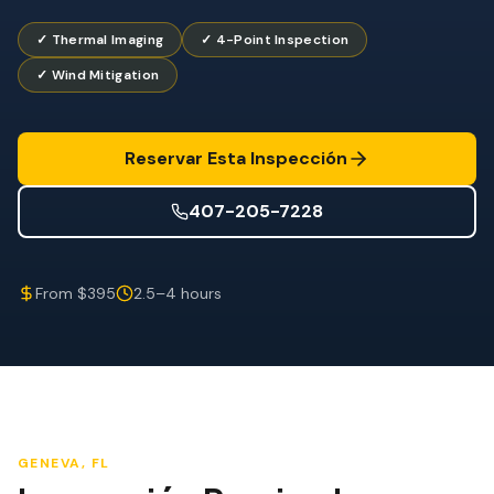
Mitigación de Viento
✓ Thermal Imaging
✓ 4-Point Inspection
Certificación de Techo
✓ Wind Mitigation
SERVICIOS ESPECIALIZADOS
Mantenimiento Anual
Reservar Esta Inspección
Seguridad Post-Huracán
407-205-7228
Imagen Térmica
Inspección por Drone
From $395
2.5–4 hours
Inspección de Termitas
GENEVA
, FL