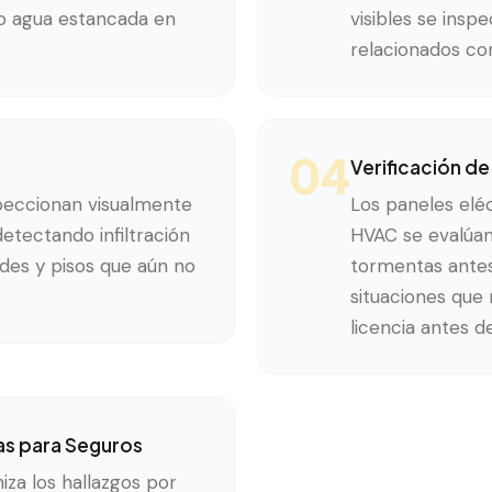
 o agua estancada en
visibles se insp
relacionados co
04
Verificación de
nspeccionan visualmente
Los paneles elé
etectando infiltración
HVAC se evalúan
des y pisos que aún no
tormentas antes 
situaciones que 
licencia antes d
as para Seguros
iza los hallazgos por