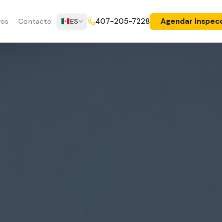
Agendar Inspec
407-205-7228
ros
Contacto
ES