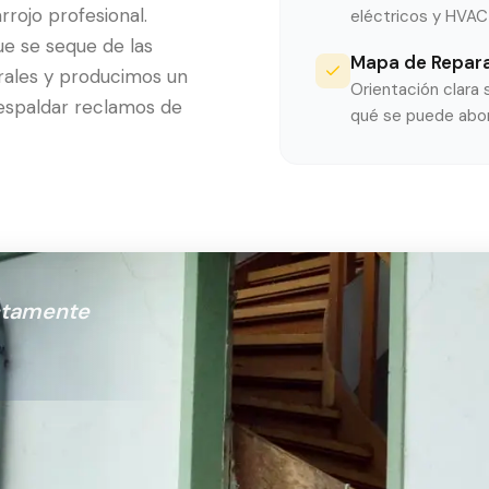
rrojo profesional.
eléctricos y HVAC 
e se seque de las
Mapa de Repara
rales y producimos un
Orientación clara
respaldar reclamos de
qué se puede abor
ctamente