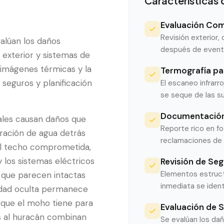
Características 
Evaluación Co
Revisión exterior,
alúan los daños
después de event
 exterior y sistemas de
imágenes térmicas y la
Termografía pa
seguros y planificación
El escaneo infrarr
se seque de las su
Documentación
cales causan daños que
Reporte rico en f
tración de agua detrás
reclamaciones de 
del techo comprometida,
 los sistemas eléctricos
Revisión de Seg
Elementos estruc
 que parecen intactas
inmediata se iden
edad oculta permanece
a que el moho tiene para
Evaluación de 
s al huracán combinan
Se evalúan los da