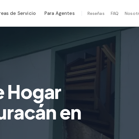
reas de Servicio
Para Agentes
Reseñas
FAQ
Nosot
CIOS ESPECIALIZADOS
enimiento Anual
ridad Post-Huracán
en Térmica
ección por Drone
e Hogar
ección de Termitas
Huracán en