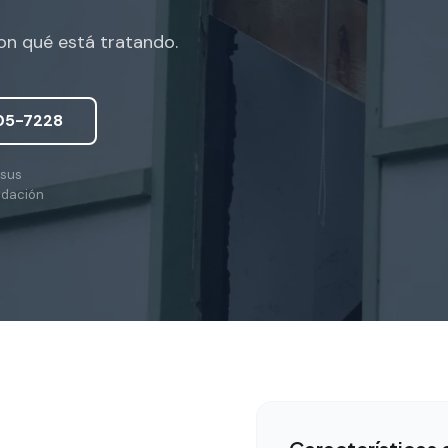
n qué está tratando.
05-7228
 sus
ndación