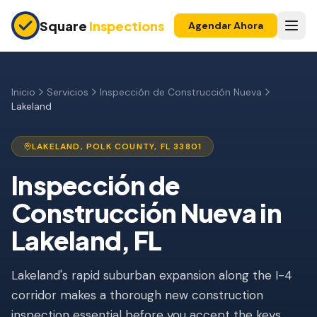
Skip to main content
Square
Inspections
Agendar Ahora
COMPRADORES Y VENDEDORES
Inspección Pre-Compra
Inicio
Servicios
Inspección de Construcción Nueva
Lakeland
Construcción Nueva
Garantía 11 Meses
LAKELAND
,
POLK
COUNTY, FL
33801
Inspección de Condominio
Inspección de
Construcción Nueva
in
Inspección Pre-Listado
Lakeland
, FL
Propiedad de Inversión
INSPECCIONES DE SEGURO
Lakeland's rapid suburban expansion along the I-4
Inspección 4 Puntos
corridor makes a thorough new construction
inspection essential before you accept the keys.