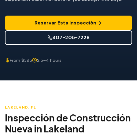
Mitigación de Viento
Certificación de Techo
Reservar Esta Inspección
SERVICIOS ESPECIALIZADOS
407-205-7228
Mantenimiento Anual
Seguridad Post-Huracán
From $395
2.5–4 hours
Imagen Térmica
Inspección por Drone
Inspección de Termitas
LAKELAND
, FL
Inspección de Construcción
Nueva
in
Lakeland