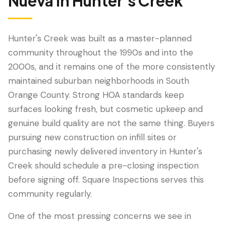
Nueva
in
Hunter's Creek
Hunter's Creek was built as a master-planned
community throughout the 1990s and into the
2000s, and it remains one of the more consistently
maintained suburban neighborhoods in South
Orange County. Strong HOA standards keep
surfaces looking fresh, but cosmetic upkeep and
genuine build quality are not the same thing. Buyers
LANGUAGE
pursuing new construction on infill sites or
English
Português
Español
中文
✓
purchasing newly delivered inventory in Hunter's
Creek should schedule a pre-closing inspection
407-205-7228
before signing off. Square Inspections serves this
community regularly.
Agendar Inspección
One of the most pressing concerns we see in