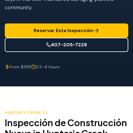
Mitigación de Viento
community.
Certificación de Techo
SERVICIOS ESPECIALIZADOS
Reservar Esta Inspección
Mantenimiento Anual
407-205-7228
Seguridad Post-Huracán
Imagen Térmica
From $395
2.5–4 hours
Inspección por Drone
Inspección de Termitas
HUNTER'S CREEK
, FL
Inspección de Construcción