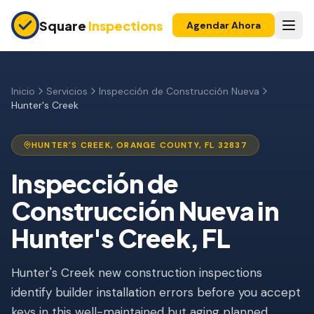
Skip to main content
Square
Inspections
Agendar Ahora
COMPRADORES Y VENDEDORES
Inspección Pre-Compra
Inicio
Servicios
Inspección de Construcción Nueva
Hunter's Creek
Construcción Nueva
Garantía 11 Meses
HUNTER'S CREEK
,
ORANGE
COUNTY, FL
32837
Inspección de Condominio
Inspección de
Construcción Nueva
in
Inspección Pre-Listado
Hunter's Creek
, FL
Propiedad de Inversión
INSPECCIONES DE SEGURO
Hunter's Creek new construction inspections
Inspección 4 Puntos
identify builder installation errors before you accept
keys in this well-maintained but aging planned