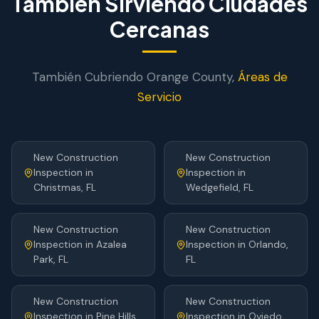
También Sirviendo Ciudades
Cercanas
También Cubriendo
Orange
County,
Áreas de
Servicio
New Construction
New Construction
Inspection
in
Inspection
in
Christmas
, FL
Wedgefield
, FL
New Construction
New Construction
Inspection
in
Azalea
Inspection
in
Orlando
,
Park
, FL
FL
New Construction
New Construction
Inspection
in
Pine Hills
,
Inspection
in
Oviedo
,