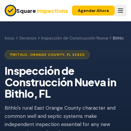
Skip to main content
Square
Inspections
Agendar Ahora
COMPRADORES Y VENDEDORES
Inspección Pre-Compra
Inicio
Servicios
Inspección de Construcción Nueva
Bithlo
Construcción Nueva
BITHLO
,
ORANGE
COUNTY, FL
32820
Garantía 11 Meses
Inspección de
Inspección de Condominio
Construcción Nueva
in
Inspección Pre-Listado
Bithlo
, FL
Propiedad de Inversión
Bithlo's rural East Orange County character and
INSPECCIONES DE SEGURO
common well and septic systems make
Inspección 4 Puntos
independent inspection essential for any new