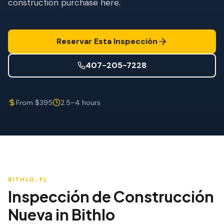
construction purchase here.
Mitigación de Viento
Certificación de Techo
Reservar Esta Inspección
SERVICIOS ESPECIALIZADOS
Mantenimiento Anual
407-205-7228
Seguridad Post-Huracán
From $395
2.5–4 hours
Imagen Térmica
Inspección por Drone
Inspección de Termitas
BITHLO
, FL
Inspección de Construcción
Nueva
in
Bithlo