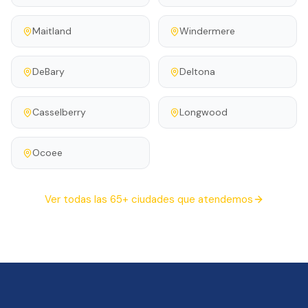
Maitland
Windermere
DeBary
Deltona
Casselberry
Longwood
Ocoee
Ver todas las 65+ ciudades que atendemos