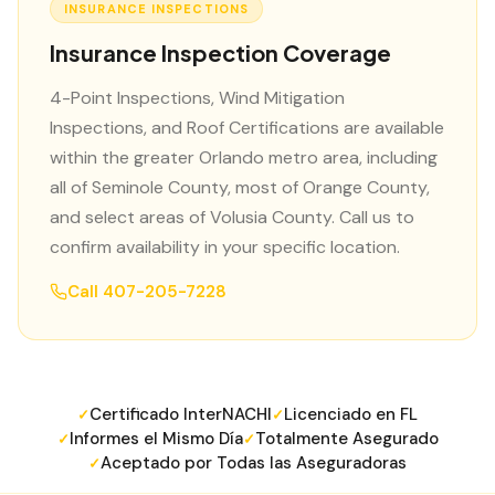
INSURANCE INSPECTIONS
Insurance Inspection Coverage
4-Point Inspections, Wind Mitigation
Inspections, and Roof Certifications are available
within the greater Orlando metro area, including
all of Seminole County, most of Orange County,
and select areas of Volusia County. Call us to
confirm availability in your specific location.
LANGUAGE
Call
407-205-7228
English
Português
Español
中文
✓
407-205-7228
Certificado InterNACHI
Licenciado en FL
✓
✓
Informes el Mismo Día
Totalmente Asegurado
✓
✓
Agendar Inspección
Aceptado por Todas las Aseguradoras
✓