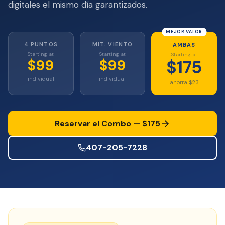
Mitigación de Viento
digitales el mismo día garantizados.
Certificación de Techo
MEJOR VALOR
4 PUNTOS
MIT. VIENTO
AMBAS
SERVICIOS ESPECIALIZADOS
Starting at
Starting at
Starting at
$99
$99
$175
Mantenimiento Anual
individual
individual
ahorra $23
Seguridad Post-Huracán
Imagen Térmica
Reservar el Combo — $175
Inspección por Drone
407-205-7228
Inspección de Termitas