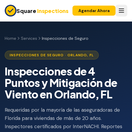
Skip to main content
Square
Inspections
Agendar Ahora
COMPRADORES Y VENDEDORES
Inspección Pre-Compra
Home
Services
Inspecciones de Seguro
Construcción Nueva
INSPECCIONES DE SEGURO · ORLANDO, FL
Garantía 11 Meses
Inspecciones de 4
Inspección de Condominio
Puntos y Mitigación de
Inspección Pre-Listado
Viento en Orlando, FL
Propiedad de Inversión
Requeridas por la mayoría de las aseguradoras de
INSPECCIONES DE SEGURO
Florida para viviendas de más de 20 años.
Inspección 4 Puntos
Inspectores certificados por InterNACHI. Reportes