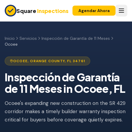
Skip to main content
Square
Inspections
Agendar Ahora
COMPRADORES Y VENDEDORES
Inspección Pre-Compra
Inicio
Servicios
Inspección de Garantía de 11 Meses
Ocoee
Construcción Nueva
Garantía 11 Meses
OCOEE
,
ORANGE
COUNTY, FL
34761
Inspección de Condominio
Inspección de Garantía
de 11 Meses
in
Ocoee
, FL
Inspección Pre-Listado
Propiedad de Inversión
Ocoee's expanding new construction on the SR 429
corridor makes a timely builder warranty inspection
INSPECCIONES DE SEGURO
critical for buyers before coverage quietly expires.
Inspección 4 Puntos