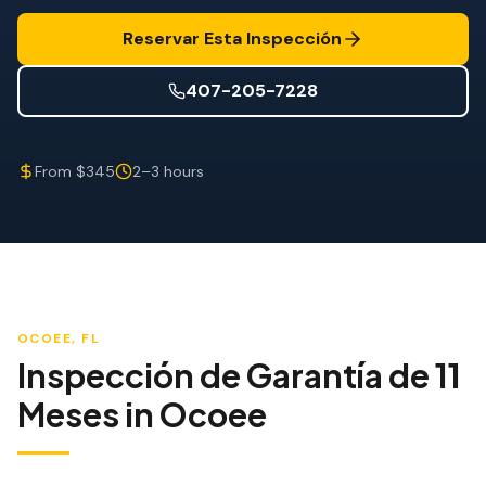
Mitigación de Viento
Reservar Esta Inspección
Certificación de Techo
407-205-7228
SERVICIOS ESPECIALIZADOS
Mantenimiento Anual
From $345
2–3 hours
Seguridad Post-Huracán
Imagen Térmica
Inspección por Drone
Inspección de Termitas
OCOEE
, FL
Inspección de Garantía de 11
Meses
in
Ocoee