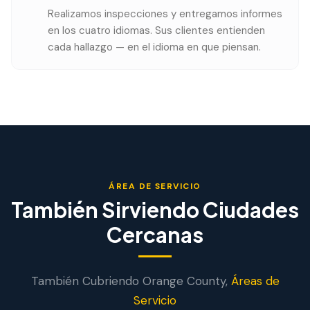
Realizamos inspecciones y entregamos informes
en los cuatro idiomas. Sus clientes entienden
cada hallazgo — en el idioma en que piensan.
ÁREA DE SERVICIO
También Sirviendo Ciudades
Cercanas
También Cubriendo
Orange
County,
Áreas de
Servicio