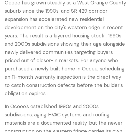
Ocoee has grown steadily as a West Orange County
suburb since the 1990s, and SR 429 corridor
expansion has accelerated new residential
development on the city's western edge in recent
years. The result is a layered housing stock , 1990s
and 2000s subdivisions showing their age alongside
newly delivered communities targeting buyers
priced out of closer-in markets. For anyone who
purchased a newly built home in Ocoee, scheduling
an 11-month warranty inspection is the direct way
LANGUAGE
to catch construction defects before the builder's
English
Português
Español
中文
✓
obligation expires.
407-205-7228
In Ocoee's established 1990s and 2000s
subdivisions, aging HVAC systems and roofing
Agendar Inspección
materials are a documented reality, but the newer
construction on the western fringe carries its own