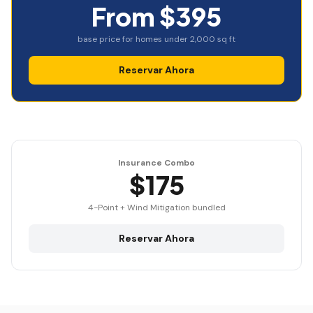
From $395
base price for homes under 2,000 sq ft
Reservar Ahora
Insurance Combo
$175
4-Point + Wind Mitigation bundled
Reservar Ahora