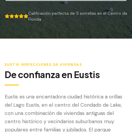
Mitigación de Viento
Calificación perfecta de 5 estrellas en el Centro de
Certificación de Techo
5 out of 5 stars.
Florida
SERVICIOS ESPECIALIZADOS
Mantenimiento Anual
Seguridad Post-Huracán
Imagen Térmica
EUSTIS
INSPECCIONES DE VIVIENDAS
De confianza en
Eustis
Inspección por Drone
Inspección de Termitas
Eustis es una encantadora ciudad histórica a orillas
del Lago Eustis, en el centro del Condado de Lake,
con una combinación de viviendas antiguas del
centro histórico y vecindarios suburbanos muy
populares entre familias y jubilados. El parque