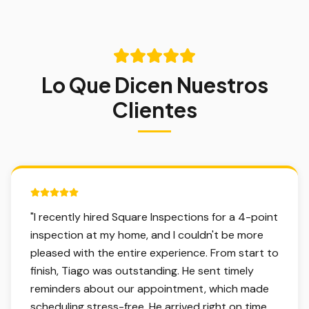
Lo Que Dicen Nuestros
Clientes
5 out of 5 stars.
"
I recently hired Square Inspections for a 4-point
inspection at my home, and I couldn't be more
pleased with the entire experience. From start to
finish, Tiago was outstanding. He sent timely
reminders about our appointment, which made
scheduling stress-free. He arrived right on time,