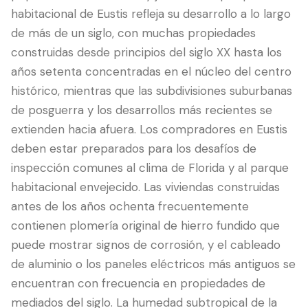
habitacional de Eustis refleja su desarrollo a lo largo
de más de un siglo, con muchas propiedades
construidas desde principios del siglo XX hasta los
años setenta concentradas en el núcleo del centro
histórico, mientras que las subdivisiones suburbanas
de posguerra y los desarrollos más recientes se
extienden hacia afuera. Los compradores en Eustis
deben estar preparados para los desafíos de
inspección comunes al clima de Florida y al parque
LANGUAGE
habitacional envejecido. Las viviendas construidas
English
Português
Español
中文
✓
antes de los años ochenta frecuentemente
contienen plomería original de hierro fundido que
407-205-7228
puede mostrar signos de corrosión, y el cableado
de aluminio o los paneles eléctricos más antiguos se
Agendar Inspección
encuentran con frecuencia en propiedades de
mediados del siglo. La humedad subtropical de la