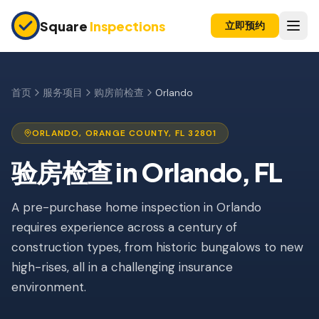
Skip to main content
Square
Inspections
立即预约
买卖双方
购房前检查
首页
服务项目
购房前检查
Orlando
新建房屋
ORLANDO
,
ORANGE
COUNTY, FL
32801
11个月保修检查
验房检查
in
Orlando
, FL
公寓检查
上市前检查
A pre-purchase home inspection in Orlando
requires experience across a century of
投资房产
construction types, from historic bungalows to new
high-rises, all in a challenging insurance
保险检查
environment.
四点检查