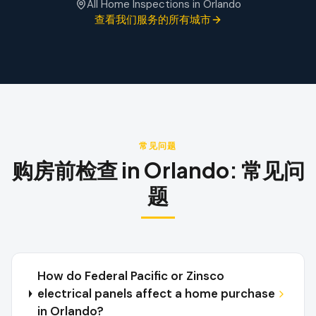
All Home Inspections in
Orlando
查看我们服务的所有城市
常见问题
购房前检查
in
Orlando
:
常见问
题
How do Federal Pacific or Zinsco
electrical panels affect a home purchase
in Orlando?