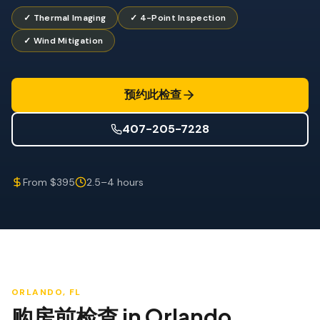
防风检查
✓ Thermal Imaging
✓ 4-Point Inspection
屋顶认证
✓ Wind Mitigation
专业服务
年度维护
预约此检查
飓风后安全检查
407-205-7228
热成像
无人机检查
From $395
2.5–4 hours
白蚁检查
ORLANDO
, FL
购房前检查
in
Orlando