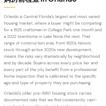
Orlando is Central Florida's largest and most varied
housing market, where a buyer might be competing
for a 1925 craftsman in College Park one month and
a 2022 townhome in Lake Nona the next. That
range of construction eras, from 1920s historic
stock through active 2020s new development,
means the risks vary dramatically by neighborhood
LANGUAGE
and by decade. Buyers across every price tier and
English
Português
Español
中文
✓
every part of the city benefit from a professional
home inspection that is calibrated to the specific
age and type of property they are purchasing.
407-205-7228
Orlando's older pre-1980 housing stock carries
预约检查
documented risks that we find consistently: cast-