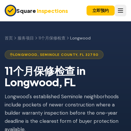
Skip to main content
Square
Inspections
立即预约
买卖双方
购房前检查
首页
服务项目
11个月保修检查
Longwood
新建房屋
LONGWOOD
,
SEMINOLE
COUNTY, FL
32750
11个月保修检查
11个月保修检查
in
公寓检查
Longwood
, FL
上市前检查
Longwood's established Seminole neighborhoods
投资房产
include pockets of newer construction where a
保险检查
builder warranty inspection before the one-year
四点检查
deadline is the clearest form of buyer protection
available.