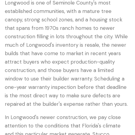
Longwood is one of Seminole County's most
established communities, with a mature tree
canopy, strong school zones, and a housing stock
that spans from 1970s ranch homes to newer
construction filling in lots throughout the city. While
much of Longwood's inventory is resale, the newer
builds that have come to market in recent years
attract buyers who expect production-quality
construction, and those buyers have a limited
window to use their builder warranty. Scheduling a
LANGUAGE
one-year warranty inspection before that deadline
English
Português
Español
中文
✓
is the most direct way to make sure defects are
repaired at the builder's expense rather than yours.
407-205-7228
In Longwood's newer construction, we pay close
预约检查
attention to the conditions that Florida's climate
and this particular market generate. Stucco