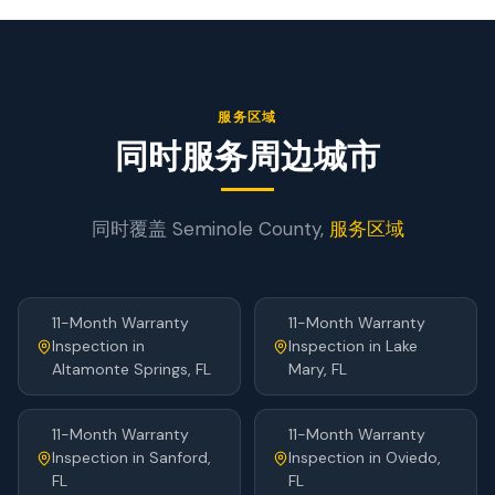
服务区域
同时服务周边城市
同时覆盖
Seminole
County,
服务区域
11-Month Warranty
11-Month Warranty
Inspection
in
Inspection
in
Lake
Altamonte Springs
, FL
Mary
, FL
11-Month Warranty
11-Month Warranty
Inspection
in
Sanford
,
Inspection
in
Oviedo
,
FL
FL