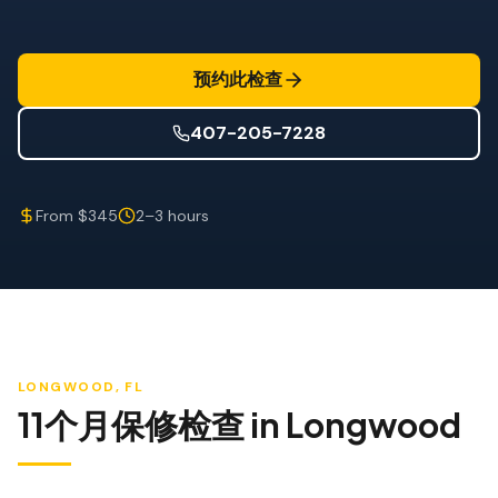
防风检查
屋顶认证
预约此检查
专业服务
407-205-7228
年度维护
飓风后安全检查
From $345
2–3 hours
热成像
无人机检查
白蚁检查
LONGWOOD
, FL
11个月保修检查
in
Longwood