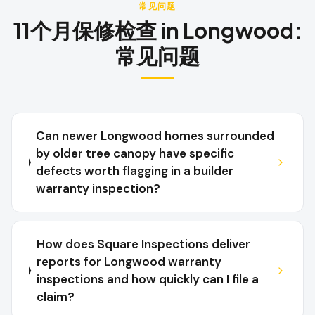
常见问题
11个月保修检查
in
Longwood
:
常见问题
Can newer Longwood homes surrounded
by older tree canopy have specific
defects worth flagging in a builder
warranty inspection?
How does Square Inspections deliver
reports for Longwood warranty
inspections and how quickly can I file a
claim?