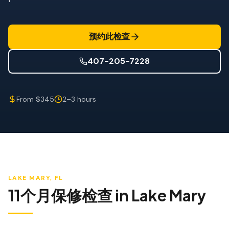
防风检查
屋顶认证
预约此检查
专业服务
407-205-7228
年度维护
飓风后安全检查
From $345
2–3 hours
热成像
无人机检查
白蚁检查
LAKE MARY
, FL
11个月保修检查
in
Lake Mary