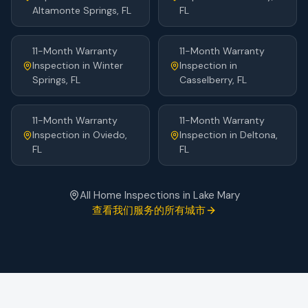
Altamonte Springs
, FL
FL
11-Month Warranty
11-Month Warranty
Inspection
in
Winter
Inspection
in
Springs
, FL
Casselberry
, FL
11-Month Warranty
11-Month Warranty
Inspection
in
Oviedo
,
Inspection
in
Deltona
,
FL
FL
All Home Inspections in
Lake Mary
查看我们服务的所有城市