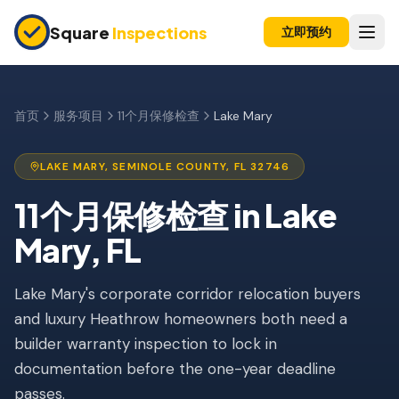
Skip to main content
Square
Inspections
立即预约
买卖双方
购房前检查
首页
服务项目
11个月保修检查
Lake Mary
新建房屋
LAKE MARY
,
SEMINOLE
COUNTY, FL
32746
11个月保修检查
11个月保修检查
in
Lake
公寓检查
Mary
, FL
上市前检查
Lake Mary's corporate corridor relocation buyers
投资房产
and luxury Heathrow homeowners both need a
保险检查
builder warranty inspection to lock in
四点检查
documentation before the one-year deadline
passes.