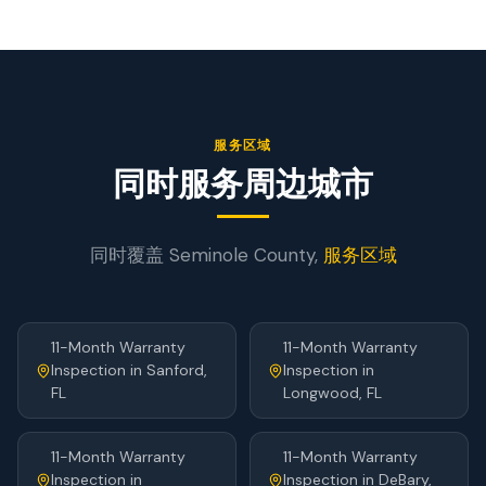
服务区域
同时服务周边城市
同时覆盖
Seminole
County,
服务区域
11-Month Warranty
11-Month Warranty
Inspection
in
Sanford
,
Inspection
in
FL
Longwood
, FL
11-Month Warranty
11-Month Warranty
Inspection
in
Inspection
in
DeBary
,