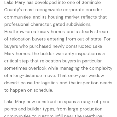
Lake Mary has developed into one of Seminole
County's most recognizable corporate corridor
communities, and its housing market reflects that
professional character, gated subdivisions,
Heathrow-area luxury homes, and a steady stream
of relocation buyers entering from out of state. For
buyers who purchased newly constructed Lake
Mary homes, the builder warranty inspection is a
critical step that relocation buyers in particular
sometimes overlook while managing the complexity
LANGUAGE
of a long-distance move. That one-year window
English
Português
Español
中文
✓
doesn't pause for logistics, and the inspection needs
to happen on schedule.
407-205-7228
Lake Mary new construction spans a range of price
预约检查
points and builder types, from large production
communities to custom infill near the Heathrow