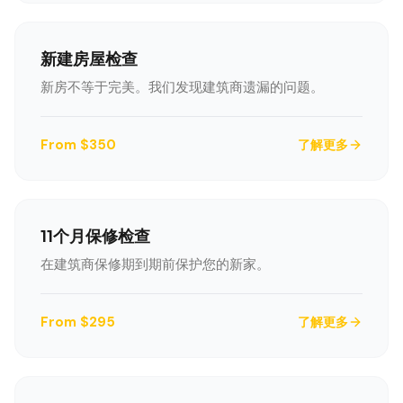
新建房屋检查
新房不等于完美。我们发现建筑商遗漏的问题。
From $350
了解更多
LANGUAGE
11个月保修检查
English
Português
Español
中文
✓
在建筑商保修期到期前保护您的新家。
407-205-7228
From $295
了解更多
预约检查