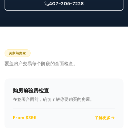
防风检查
407-205-7228
屋顶认证
专业服务
年度维护
飓风后安全检查
买家与卖家
热成像
覆盖房产交易每个阶段的全面检查。
无人机检查
白蚁检查
购房前验房检查
在签署合同前，确切了解你要购买的房屋。
From $395
了解更多