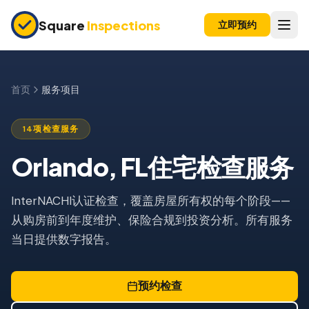
Skip to main content
Square
Inspections
立即预约
买卖双方
购房前检查
首页
服务项目
新建房屋
14项检查服务
11个月保修检查
Orlando, FL住宅检查服务
公寓检查
上市前检查
InterNACHI认证检查，覆盖房屋所有权的每个阶段——
从购房前到年度维护、保险合规到投资分析。所有服务
投资房产
当日提供数字报告。
保险检查
四点检查
预约检查