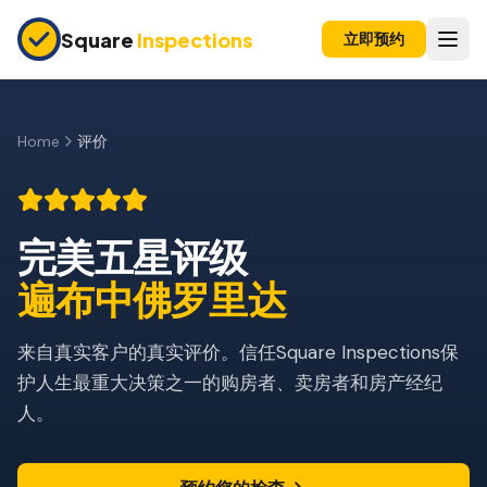
Skip to main content
Square
Inspections
立即预约
买卖双方
购房前检查
Home
评价
新建房屋
11个月保修检查
完美五星评级
Rated 5 out of 5 stars.
Home Inspection Reviews, Orlando, FL
公寓检查
遍布中佛罗里达
上市前检查
来自真实客户的真实评价。信任Square Inspections保
投资房产
护人生最重大决策之一的购房者、卖房者和房产经纪
人。
保险检查
四点检查